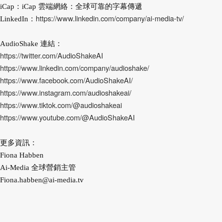
iCap：iCap 雲端網絡：全球可靠的字幕傳遞
https://www.linkedin.com/company/ai-media-tv/
LinkedIn：
AudioShake 連結：
https://twitter.com/AudioShakeAI
https://www.linkedin.com/company/audioshake/
https://www.facebook.com/AudioShakeAI/
https://www.instagram.com/audioshakeai/
https://www.tiktok.com/@audioshakeai
https://www.youtube.com/@AudioShakeAI
更多資訊：
Fiona Habben
Ai-Media 全球營銷主管
Fiona.habben@ai-media.tv