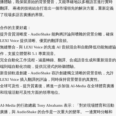
播體驗，既保留原始的背景聲音，又能準確地以多種語言進行實時
翻譯。 兩者的技術結合打造出一個市場領先的解決方案，重新定義
了現場多語言廣播的界限。
合作的主要好處：
提升音質清晰度 - AudioShake 能夠將評論與嘈雜的背景分離，確保
LEXI Voice 提供清晰、優質的翻譯音頻。
無縫整合 - 與 LEXI Voice 的先進 AI 音頻混合和自動降低功能無縫協
作，支援立體聲和 5.1 專業混音。
完全自動化工作流程 - 涵蓋轉錄、翻譯、合成語音生成和重新混音的
端到端自動化功能，提供沉浸式的聆聽體驗。
新音頻軌道創建 - AudioShake 容許創建獨立清晰的背景音軌，允許
LEXI Voice 插入翻譯的評論，同時保持背景聲音的真實性。
全球可及性 - 提升質素後，將進一步加強 AI-Media 在全球體育廣播
和現場活動可及性方面的領導地位。
AI-Media 的行政總裁 Tony Abrahams 表示：「對於現場體育和活動
廣播，與 AudioShake 的合作是一次重大的變革。 一邊實時分離和