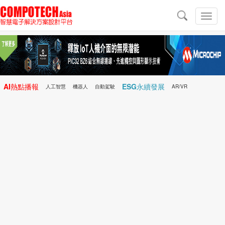
導
航
切
換
導
航
AI熱點播報
ESG永續發展
人工智慧
機器人
自動駕駛
AR/VR
Microchip
電子雜誌/e-Magazine
行動醫療