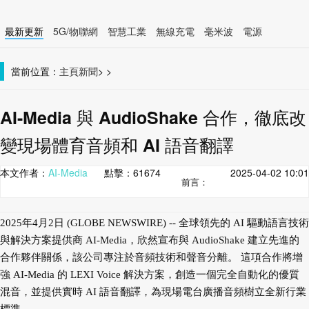
最新更新
5G/物聯網
智慧工業
無線充電
毫米波
電源
智慧裝置
無線連接
當前位置：
主頁
新聞
>
>
AI-Media 與 AudioShake 合作，徹底改
變現場體育音頻和 AI 語音翻譯
本文作者：
AI-Media
點擊：
61674
2025-04-02 10:01
前言：
2025年4月2日 (GLOBE NEWSWIRE) -- 全球領先的 AI 驅動語言技術
與解決方案提供商 AI-Media，欣然宣布與 AudioShake 建立先進的
合作夥伴關係，該公司專注於音頻技術和聲音分離。 這項合作將增
強 AI-Media 的 LEXI Voice 解決方案，創造一個完全自動化的優質
混音，並提供實時 AI 語音翻譯，為現場電台廣播音頻樹立全新行業