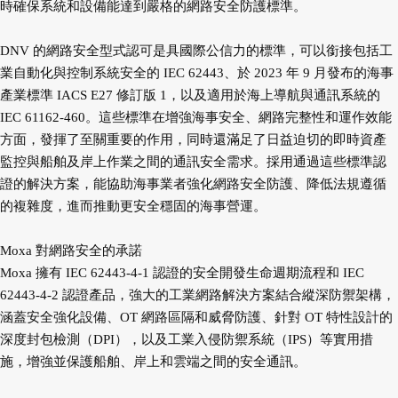
時確保系統和設備能達到嚴格的網路安全防護標準。
DNV 的網路安全型式認可是具國際公信力的標準，可以銜接包括工
業自動化與控制系統安全的 IEC 62443、於 2023 年 9 月發布的海事
產業標準 IACS E27 修訂版 1，以及適用於海上導航與通訊系統的
IEC 61162-460。這些標準在增強海事安全、網路完整性和運作效能
方面，發揮了至關重要的作用，同時還滿足了日益迫切的即時資產
監控與船舶及岸上作業之間的通訊安全需求。採用通過這些標準認
證的解決方案，能協助海事業者強化網路安全防護、降低法規遵循
的複雜度，進而推動更安全穩固的海事營運。
Moxa 對網路安全的承諾
Moxa 擁有 IEC 62443-4-1 認證的安全開發生命週期流程和 IEC
62443-4-2 認證產品，強大的工業網路解決方案結合縱深防禦架構，
涵蓋安全強化設備、OT 網路區隔和威脅防護、針對 OT 特性設計的
深度封包檢測（DPI），以及工業入侵防禦系統（IPS）等實用措
施，增強並保護船舶、岸上和雲端之間的安全通訊。