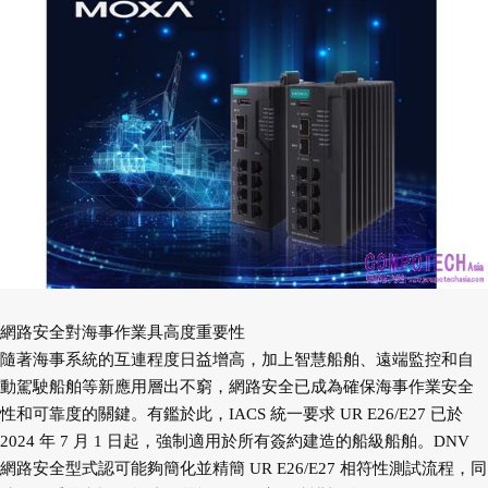
網路安全對海事作業具高度重要性
隨著海事系統的互連程度日益增高，加上智慧船舶、遠端監控和自
動駕駛船舶等新應用層出不窮，網路安全已成為確保海事作業安全
性和可靠度的關鍵。有鑑於此，IACS 統一要求 UR E26/E27 已於
2024 年 7 月 1 日起，強制適用於所有簽約建造的船級船舶。DNV
網路安全型式認可能夠簡化並精簡 UR E26/E27 相符性測試流程，同