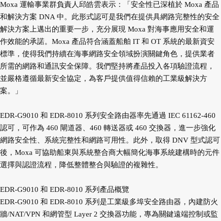
Moxa 運輸事業群負責人邱皓雲表示：「安全性已深植於 Moxa 產品
和解決方案 DNA 中。此形式認可是我們在提供具網路完整性的安全
解決方案上邁出的重要一步，充分展現 Moxa 對海事應用安全和運
作效能的承諾。Moxa 產品符合涵蓋船舶 IT 和 OT 系統的最新資安
標準，使得我們持續在海事網路安全領域扮演關鍵角色，提供業者
所需的網路和通訊安全保障。我們堅持將產品投入各項驗證流程，
並嚴格遵循最新安全協定，為客戶提供值得信賴的工業級解決方
案。」
EDR-G9010 和 EDR-8010 系列安全路由器率先通過 IEC 61162-460
認可，可作為 460 閘道器、460 轉送器或 460 交換器，進一步強化
網路安全性、系統完整性和網路可用性。此外，取得 DNV 型式認可
後，Moxa 可協助船東與系統整合商大幅簡化海事系統建構時的元件
選擇與認證流程，降低整體整合與驗證的複雜性。
EDR-G9010 和 EDR-8010 系列產品概覽
EDR-G9010 和 EDR-8010 系列是工業級多埠安全路由器，內建防火
牆/NAT/VPN 和網管型 Layer 2 交換器功能，專為關鍵遠端控制或監