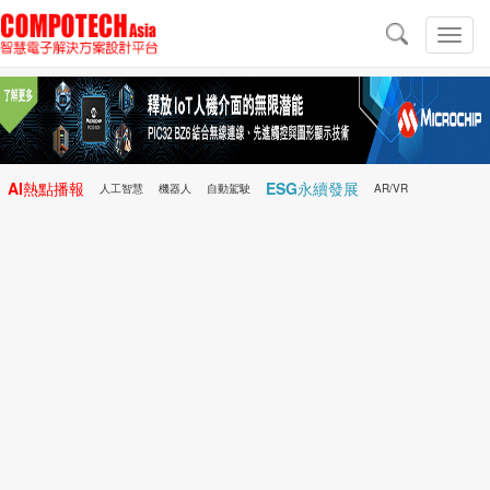
導
航
切
換
導
航
AI熱點播報
ESG永續發展
人工智慧
機器人
自動駕駛
AR/VR
Microchip
電子雜誌/e-Magazine
行動醫療