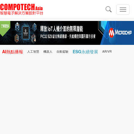
導
航
切
換
導
航
AI熱點播報
ESG永續發展
人工智慧
機器人
自動駕駛
AR/VR
Microchip
電子雜誌/e-Magazine
行動醫療