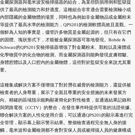
金屬探測器與毫米波安檢掃描器的結合，為某些防損用例和監獄提
供了最高的檢測能力和舒適度。這種組合非
常適合需要檢測極小或
內部隱藏的金屬物體的場景，同時也為例如非金屬物品或金屬粉末
等提供了最高水準的
檢測能力，QPS201的檢測軟體高效且直觀。一
個鮮為人知的事實是，儘管許多物質是金屬起源的，但只有在它
們
的固體、塊狀形式下，才能被金屬探測器可靠地發現。Rohde &
Schwarz的QPS201安檢掃描器增強了對金屬
粉末、顆粒以及液體或
化學物質中的化合物的檢測。而金屬探測器則能夠發現皮膚褶皺、
身體腔體以及人口腔
內的金屬物體，這些對於監獄安全來說尤其重
要。
這種集成解決方案不僅增強了對於潛在威脅的檢測能力，還提供被
檢查者的人身尊重，展示了全面且尊重的安
全措施的未來發展方
向。精確的區域指示能夠顯著簡化針對性檢查，並通過結果記錄和
與閉路電視（CCTV）的
整合，在發生事件時提供可靠的法證依據。
聯合解決方案的人性化使用介面，可以通過QPS201的顯示幕進行完
全管理，顯示幕上顯示警示結果。整個檢查過程完全無人身的接
觸，毫米波和金屬檢測都不會對安保人員或被
掃描人員的健康構成