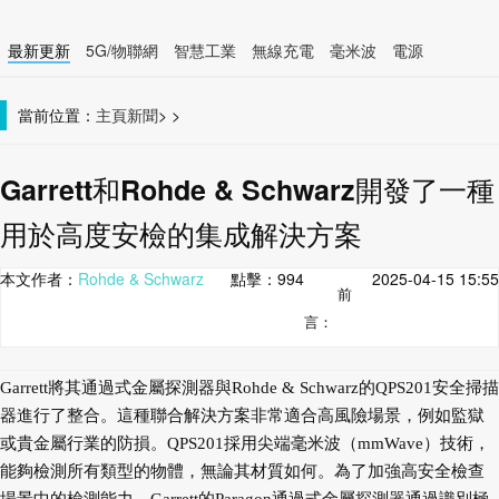
最新更新
5G/物聯網
智慧工業
無線充電
毫米波
電源
智慧裝置
無線連接
當前位置：
主頁
新聞
>
>
Garrett和Rohde & Schwarz開發了一種
用於高度安檢的集成解決方案
本文作者：
Rohde & Schwarz
點擊：
994
2025-04-15 15:55
前
言：
Garrett將其通過式金屬探測器與Rohde & Schwarz的QPS201安全掃描
器進行了整合。這種聯合解決方案非常適
合高風險場景，例如監獄
或貴金屬行業的防損。QPS201採用尖端毫米波（mmWave）技術，
能夠檢測所有類型的
物體，無論其材質如何。為了加強高安全檢查