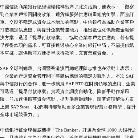
中國信託商業銀行總經理楊銘祥出席了此次活動，他表示：「觀察
到企業客戶常因關稅政策、通貨膨脹與供應鏈重組的衝擊，面臨訂
單、交期不穩定或資金成本增加的痛點，中信銀行為協助企業客戶
打造穩定供應鏈，與提升企業營運能力，推出數位化供應鏈金融解
決方案，透過「提早付款專案」，協助企業客戶之供應商，若有提
早獲得款項的需求，可直接透過核心企業向銀行申請，不需提供紙
本單據，讓供應商方便提早取得款項，充實營運資金。」
SAP 全球副總裁、台灣暨香港澳門總經理陳志惟也在活動上表示：
「企業的營運資金管理關乎整體供應鏈的穩定與競爭力。本次 SAP
與中信銀行的合作，進一步擴展 SAP BTP 在財務領域的應用，企業
可透過『提早付款專案』實現資金調度自動化、降低手動作業風
險，並加速供應商資金流動，提升供應鏈韌性。隨著這項解決方案
上架 SAP Store，我們期待能幫助更多企業實現智慧財務轉型，提升
全球市場競爭力。」
中信銀行被全球權威機構「The Banker」評選為全球 1000 大銀行之
一，且連續八年為台灣銀行首位，近年更積極推動數位轉型，除導