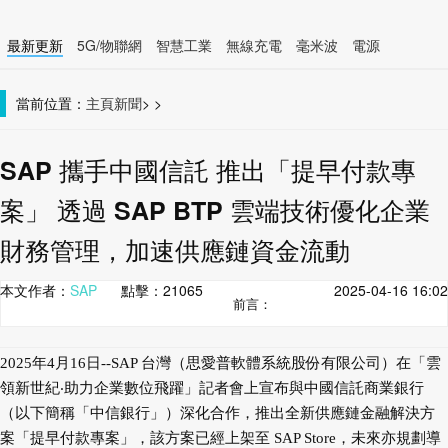
最新更新
5G/物聯網
智慧工業
無線充電
毫米波
電源
智慧裝置
無線連接
當前位置：
主頁
新聞
>
>
SAP 攜手中國信託 推出「提早付款專
案」 透過 SAP BTP 雲端技術優化企業
財務管理，加速供應鏈資金流動
本文作者：
SAP
點擊：
21065
2025-04-16 16:02
前言：
2025年4月16日--SAP 台灣（思愛普軟體系統股份有限公司）在「雲
領新世紀‧助力企業數位飛躍」記者會上宣布與中國信託商業銀行
（以下簡稱「中信銀行」）深化合作，推出全新供應鏈金融解決方
案「提早付款專案」，該方案已經上架至 SAP Store，未來亦規劃導