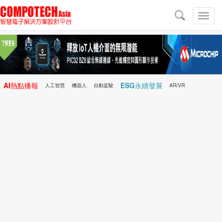
導
航
切
換
導
航
AI熱點播報
ESG永續發展
人工智慧
機器人
自動駕駛
AR/VR
Microchip
電子雜誌/e-Magazine
行動醫療