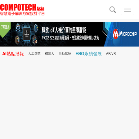
導
航
切
換
導
航
AI熱點播報
ESG永續發展
人工智慧
機器人
自動駕駛
AR/VR
Microchip
電子雜誌/e-Magazine
行動醫療