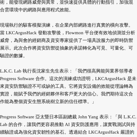
術，能發現網路威脅與異常，並快速提供具體的行動指引，加強混
合雲環境中的網路與應用程式效能。
現場執行的駭客模擬演練，在企業內部網路進行真實的橫向攻擊。
當 LKCArgusHack 發動攻擊後，Flowmon 平台便有效地偵測並分析
威脅，為與會的經銷商及資安專家提供了一場具說服力的即時防禦
展示。此次合作將資安防禦從抽象的承諾轉化為可見、可量化、可
驗證的數據。
L.K.C. Lab 執行長沈家生先生表示：「我們很高興能與業界領導者
Progress Software 合作。這次的演練成功證明，LKCArgusHack 是未
來資安防禦驗證不可或缺的工具。它將資安設備的效能從理論轉為
實證，能賦予我們的經銷夥伴和客戶更大的信心。我們期待這次合
作能為整個資安生態系統樹立新的信任標準。」
Progress Software 亞太暨日本區副總裁 John Yang 表示：「與 L.K.C.
Lab 的合作，讓我們更容易推動 AI 資安防護應用，讓實戰測試與持
續驗證成為強化資安韌性的基石。透過結合 LKCArgusHack 嚴謹的