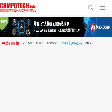
導
航
切
換
導
航
AI熱點播報
ESG永續發展
人工智慧
機器人
自動駕駛
AR/VR
Microchip
電子雜誌/e-Magazine
行動醫療