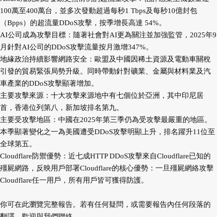
100萬至400萬台，並多次發動超過每秒1 Tbps及每秒10億封包
（Bpps）的超流量DDoS攻擊，按季增長高達 54%。
AI公司成為攻擊目標：隨著社會對AI更為關注並加強監管，2025年9
月針對AI公司的DDoS攻擊流量按月激增347%。
地緣政治持續影響網路安全：歐盟及中國因稀土資源及電動車關稅
引發的貿易緊張局勢升級。同時帶動針對礦業、金屬與材料業及汽
車產業的DDoS攻擊顯著增加。
主要攻擊來源：十大攻擊來源地中有七個位於亞洲，其中印尼居
首，香港位列第八，新加坡排名第九。
主要受攻擊地區：中國在2025年第三季仍為受攻擊最嚴重的地區。
本季顯著變化之一為美國遭受DDoS攻擊明顯上升，排名躍升11位至
全球第五。
Cloudflare防禦優勢：近七成HTTP DDoS攻擊來自Cloudflare已知的
殭屍網路，反映用戶部署Cloudflare的核心優勢：一旦殭屍網絡攻擊
Cloudflare任一用戶，所有用戶皆可獲得防護。
你可
在此瀏覽
完整報告。若有任何疑問，或需要報告內任何段落的
翻譯，歡迎與我們聯絡。