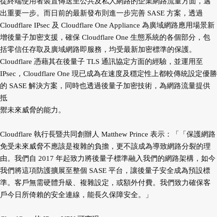
從終端使用者裝置傳送至公共及私人網路的企業網路流
量方面，邁
出重要一步。而日前的最新發布則進一步完善 SASE 方案，透過
Cloudflare IPsec 及
Cloudflare One Appliance 為廣域網路應用場景新
增後量子加密支援，確保 Cloudflare One 生態系
統的各個部分，包
括零信任存取及廣域網路即服務，均受最新加密標準的保護。
Cloudflare 憑
藉其在後量子 TLS 通訊協定方面的經驗，並運用至
IPsec，Cloudflare One 現已成為在速度及穩
定性上都較傳統設定優勝
的 SASE 解決方案，同時也透過後量子加密技術，為網路流量提供
抵
禦未來威脅的能力。
Cloudflare 執行長暨共同創辦人 Matthew Prince 表示：「「保護網路
免受未來威脅不應該是複雜的
負擔，更不該成為導致網路分裂的理
由。我們自 2017 年起致力將後量子標準融入我們的網路
架構，如今
我們將這項防護擴展至整個 SASE 平台，讓後量子安全成為預設標
準。客戶無需硬
體升級、複雜設定，或額外付費。我們致力確保客
戶今日所倚賴的安全連線，能長久保障安
全。」