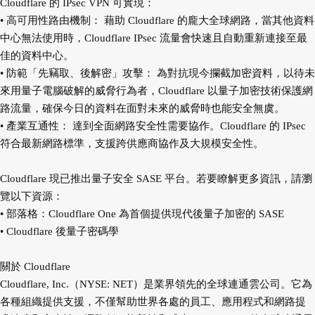
Cloudflare 的 IPsec VPN 可實現：
• 高可用性路由機制： 藉助 Cloudflare 的龐大全球網路，當其他資料
中心無法使用時，
Cloudflare IPsec 流量會快速且自動重新連接至最
佳的資料中心。
• 防範「先竊取、後解密」攻擊： 為對抗現今攔截加密資料，以待未
來用量子電腦破解
的威脅行為者，Cloudflare 以量子加密技術保護網
路流量，確保今日的資料在面對未來
的威脅時也能安全無虞。
• 產業互通性： 達到全面網路安全性需要協作。Cloudflare 的 IPsec
符合最新網路標準，
支援跨供應商協作及大規模安全性。
Cloudflare 現已推出量子安全 SASE 平台。若要瞭解更多資訊，請瀏
覽以下資源：
• 部落格：Cloudflare One 為首個提供現代後量子加密的 SASE
• Cloudflare 後量子密碼學
關於 Cloudflare
Cloudflare, Inc.（NYSE: NET）是業界領先的全球連通雲公司。它為
各種組織提供支援，不僅幫
助世界各處的員工、應用程式和網路提