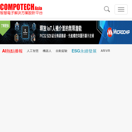
導
航
切
換
導
航
AI熱點播報
ESG永續發展
人工智慧
機器人
自動駕駛
AR/VR
Microchip
電子雜誌/e-Magazine
行動醫療