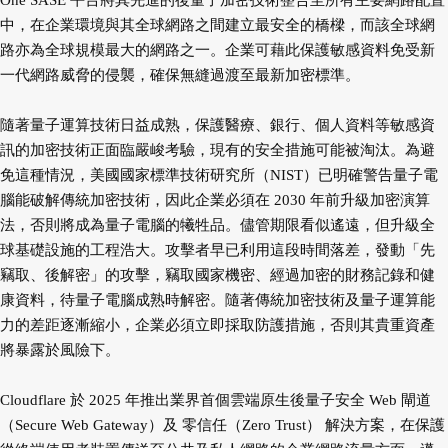
One SASE 平台將其先進的後量子加密技術整合至所有主要網路配置
中，
在企業環境與其全球網路之間建立最安全的橋樑，而該全球網
路亦為全球規模最大的網路之一。
企業可藉此保護敏感資料免受新
一代網路威脅的侵襲，確保無縫過渡至最新加密標準。
隨著量子運算技術日益成熟，保護醫療、銀行、個人資料等敏感資
訊的加密技術正面臨嚴峻考
驗，現有的安全措施可能被淘汰。為避
免這種情況，美國國家標準技術研究所（NIST）已明確
警告量子電
腦能破解傳統加密技術，因此企業必須在 2030 年前升級加密演算
法，否則將成為
量子電腦的犧牲品。儘管期限看似遙遠，但升級全
球基礎設施的工程浩大。攻擊者早已利用這
段時間落差，發動「先
竊取、後解密」的攻擊，竊取國家機密、經過加密的財務記錄和健
康資
料，待量子電腦成熟時解密。隨著傳統加密技術及量子運算能
力的差距逐漸縮小，企業必須立
即採取防護措施，否則其貴重資產
將暴露於風險下。
Cloudflare 於 2025 年推出業界首個雲端原生後量子安全 Web 閘道
（Secure Web Gateway）及 零
信任（Zero Trust） 解決方案，在保護