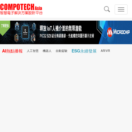
導
航
切
換
導
航
AI熱點播報
ESG永續發展
人工智慧
機器人
自動駕駛
AR/VR
Microchip
電子雜誌/e-Magazine
行動醫療