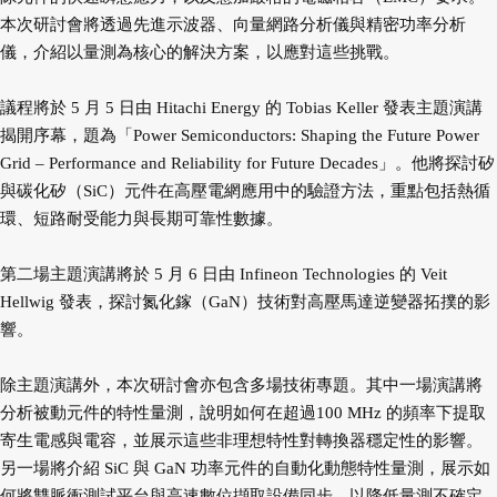
本次研討會將透過先
進示波器、向量網路分析儀與精密功率分析
儀，介紹以量測為核心的解決方案，以應對這些挑戰。
議程將於 5 月 5 日由 Hitachi Energy 的 Tobias Keller 發表主題演講
揭開序幕，題為「Power
Semiconductors: Shaping the Future Power
Grid – Performance and Reliability for Future
Decades」。他將探討矽
與碳化矽（SiC）元件在高壓電網應用中的驗證方法，重點包括熱循
環、短路耐受能力
與長期可靠性數據。
第二場主題演講將於 5 月 6 日由 Infineon Technologies 的 Veit
Hellwig 發表，探討氮化鎵（GaN）技術
對高壓馬達逆變器拓撲的影
響。
除主題演講外，本次研討會亦包含多場技術專題。其中一場演講將
分析被動元件的特性量測，說明如何在超過
100 MHz 的頻率下提取
寄生電感與電容，並展示這些非理想特性對轉換器穩定性的影響。
另一場將介紹 SiC
與 GaN 功率元件的自動化動態特性量測，展示如
何將雙脈衝測試平台與高速數位擷取設備同步，以降低量測
不確定