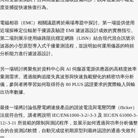
度並捕捉快速恢復行為。
電磁相容（EMC）相關議題將於兩場專題中探討。第一場提供使用
近場探棒定位輻射干擾源及驗證 EMI 濾波器
設計成效的實務指引。
第二場則展示使用線路阻抗穩定網路（LISN）結合現代混合訊號示
波器的小型原型導入
式干擾量測流程，並說明如何運用儀器的時頻
分析能力進行濾波器設計。
另一場研討將聚焦於資料中心與 AI 伺服器電源供應器的高精度效率
量測需求。透過能夠追蹤失真波形與快速
負載變化的精密功率分析
儀，參與者將學習如何取得符合 80 PLUS 認證要求的實際輸入與輸
出功率數據。
最後一場將討論低壓電網連接產品的諧波電流與電壓閃爍（flicker）
法規符合性。講者將說明 IEC/EN
61000-3-2/-3-3 及 IEC/EN 61000-3-
12/-3-11 所規範的限制與測試程序，並展示如何透過與功率分析儀整
合
的合規測試軟體，自動完成從初期原型到最終認證的通過/失敗判