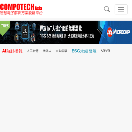
導
航
切
換
導
航
AI熱點播報
ESG永續發展
人工智慧
機器人
自動駕駛
AR/VR
Microchip
電子雜誌/e-Magazine
行動醫療