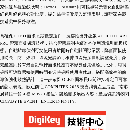
家快速掌握遊戲狀態；Tactical Crosshair 則可根據背景變化自動調整
紅色與綠色準心對比度，提升瞄準清晰度與辨識表現，讓玩家在競
技遊戲中保持專注。
為確保 OLED 面板長期穩定運作，技嘉推出升級版 AI OLED CARE
PRO 智慧面板保護技術，結合智慧感測持續監控使用環境與面板狀
態。自動離席偵測可於使用者離開時自動關閉顯示器，降低面板使
用時長，防止烙印；環境光調節可根據環境光源自動調整亮度；像
素維護則於背景自動執行面板維護而不影響使用體驗。此外，用眼
提醒可追蹤累積使用時間並適時提醒使用者休息。搭配高效率的熱
導管強化散熱設計，進一步確保 OLED 面板長時間維持穩定且可靠
的顯示表現。歡迎前往 COMPUTEX 2026 技嘉消費產品展區（南港
展覽館一館 4 樓 M0520 攤位）體驗更多展出內容；產品資訊請參閱
GIGABYTE EVENT│ENTER INFINITY。