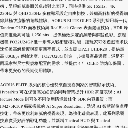
術，呈現細膩畫面與卓越對比表現，同時提供 5K 165Hz、4K
220Hz 與 QHD 330Hz 多種顯示設定自由切換，兼顧高解析的視覺細
節與極致流暢的遊戲體驗。AORUS ELITE OLED 系列則採用新一代
Tandem OLED 面板技術與 RealBlack Glossy 表面處理技術，HDR 峰
值亮度最高可達 1,250 nits，提供極致深邃的黑階與鮮豔色彩。旗艦
機種 FO32U24GP 進一步導入戰術雙模功能，讓玩家可依遊戲需求快
速切換高解析度與高更新率模式，並支援 DP2.1 UHBR20，提供最
高 80Gbps 傳輸速度。FO27Q28G 則進一步擴展產品選擇，滿足不
同玩家對尺寸與規格配置的需求，並提供 4 年 OLED 防烙印保固，
帶來更安心的長期使用體驗。
AORUS ELITE 系列的核心優勢來自技嘉獨家的智慧顯示技術。
HyperNits 可在保留高光細節的同時智慧提升 HDR 亮度表現；AI
Picture Mode 則可依不同使用情境最佳化 SDR 內容畫質；而
FM275K16P 獨家搭載的 AI Super Resolution，透過 AI 智慧影像處理
技術，帶來更銳利細膩的視覺表現。為強化遊戲表現，此系列承襲
技嘉廣受好評的戰術功能，並新增 Tactical HUD 與 Tactical
Crosshair。Tactical HUD 可將重要資訊固定於關鍵顯示區域，協助玩