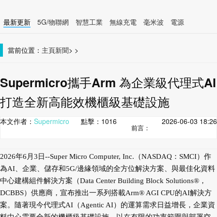
最新更新
5G/物聯網
智慧工業
無線充電
毫米波
電源
智慧裝置
無線連接
當前位置：
主頁
新聞
>
>
Supermicro攜手Arm 為企業級代理式AI
打造全新高能效機櫃級基礎設施
本文作者：
Supermicro
點擊：
1016
2026-06-03 18:26
前言：
2026年6月3日--Super Micro Computer, Inc.（NASDAQ：SMCI）作
為AI、企業、儲存和5G/邊緣領域的全方位解決方案、與最佳化資料
中心建構組件解決方案（Data Center Building Block Solutions®，
DCBBS）供應商，宣布推出一系列搭載Arm® AGI CPU的AI解決方
案。隨著現今代理式AI（Agentic AI）的運算需求日益增長，企業資