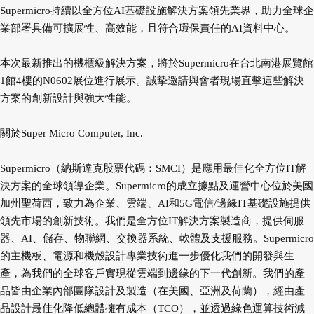
Supermicro持續以全方位AI基礎設施解決方案領先業界，助力全球企
業部署具備可擴展性、高效能，且符合環保責任的AI資料中心。
本次最新推出的機櫃級解決方案，將於Supermicro在台北南港展覽館
1館4樓的N0602展位進行展示。誠摯邀請與會者現場直擊這些解決
方案的創新設計與強大性能。
關於Super Micro Computer, Inc.
Supermicro（納斯達克股票代碼：SMCI）是應用最佳化全方位IT解
決方案的全球領導企業。Supermicro的成立據點及運營中心位於美國
加州聖荷西，致力為企業、雲端、AI和5G電信/邊緣IT基礎設施提供
領先市場的創新技術。我們是全方位IT解決方案製造商，提供伺服
器、AI、儲存、物聯網、交換器系統、軟體及支援服務。Supermicro
的主機板、電源和機殼設計專業技術進一步優化我們的開發與生
產，為我們的全球客戶實現從雲端到邊緣的下一代創新。我們的產
品皆由企業內部團隊設計及製造（在美國、亞洲及荷蘭），經由產
品設計最佳化降低總體擁有成本（TCO），並透過綠色運算技術減