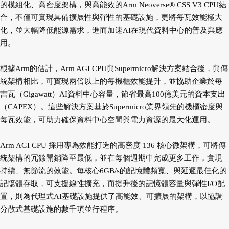
的模組化、高密度架構，與高能效的Arm Neoverse® CSS V3 CPU結
合，不僅可實現具備擴展性與彈性的基礎設施，更將每瓦效能極大
化，並大幅降低能源需求，進而加速AI在現代資料中心的普及與應
用。
根據Arm的估計，Arm AGI CPU與Supermicro解決方案結合後，與傳
統架構相比，可實現兩倍以上的每機櫃效能提升，並協助企業於每
吉瓦（Gigawatt）AI資料中心容量，節省最高100億美元的資本支出
（CAPEX）。這些解決方案基於Supermicro業界領先的機櫃密度與
每瓦效能，可助力確保資料中心空間與電力資源的最大化運用。
Arm AGI CPU 採用專為效能打造的高密度 136 核心微架構，可將傳
統架構的冗餘開銷降至最低，並在每個週期中完成更多工作，實現
持續、無節流的效能。每核心6GB/s的記憶體頻寬、與延遲最佳化的
記憶體存取，可支援線性擴充，而提升後的記憶體容量與彈性I/O配
置，則為代理式AI基礎設施提供了高能效、可擴展的架構，以協調
分散式基礎設施的數千項並行程序。