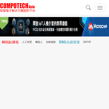
導
航
切
換
導
航
AI熱點播報
ESG永續發展
人工智慧
機器人
自動駕駛
AR/VR
Microchip
電子雜誌/e-Magazine
行動醫療