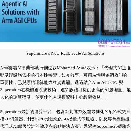
Supermicro's New Rack Scale AI Solutions
Arm雲端AI事業部執行副總裁Mohamed Awad表示：「代理式AI正推
動基礎設施需求的根本性轉變，如今效率、可擴展性與協調效能的
重要性，已與原始運算能力並駕齊驅。透過結合Arm AGI CPU與
Supermicro在機櫃級系統技術，運算設施可提供更高的AI處理量、最
大化的運算密度，並更佳的大規模資料中心經濟效益。」
Supermicro最新的運算平台，包含針對運算效能最佳化的氣冷式雙插
槽2U伺服器、針對GPU最佳化的5U機櫃式伺服器，以及專為機櫃級
代理式AI部署設計的液冷多節點解決方案。透過將Supermicro經驗證