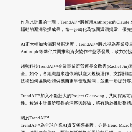
作為此計畫的一環，TrendAI™將運用Anthropic的Clau
驅動的漏洞發掘成果，進一步轉化爲協同漏洞揭露、優先
AI正大幅加快漏洞發掘速度，TrendAI™將此視為產業
Anthropic等夥伴共同推動資安協作生態系發展，致
趨勢科技TrendAI™企業事業群營運長金敬秀(Rachel J
全。如今，各組織越來越依賴以龐大規模運作、支撐關鍵業務功能
技術如何協助軟體供應商更早發現漏洞，並進一步提升客
TrendAI™加入不斷壯大的Project Glasswin
性。透過本計畫所獲得的洞察與經驗，將有助於推動整體
關於TrendAI™
TrendAI™為全球企業AI資安領導品牌，亦是Trend 