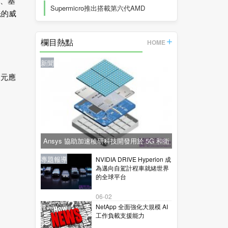
別、基
Supermicro推出搭載第六代AMD
先的威
EPYC™
欄目熱點
HOME
新聞
多元應
Ansys 協助加速稜研科技開發用於 5G 和衛
星通訊的下一代毫米波技術
新聞
新聞
專題報導
新聞
專題報導
NVIDIA DRIVE Hyperion 成
為邁向自駕計程車就緒世界
的全球平台
06-02
NetApp 全面強化大規模 AI
工作負載支援能力