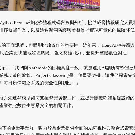
de Mythos Preview強化軟體程式碼審查與分析，協助威脅情報研究人員
排序修補作業，以及透過漏洞防護與虛擬修補實現可量化的風險降低
發展的正面訊號，也體現開放協作的重要性。近年來，TrendAI™持續與
力於協助企業更快速地發現風險、強化防護能力，並提升整體數位韌性。
in)表示：「我們與Anthropic的目標高度一致，就是運用AI讓所有軟體
的軟體。Project Glasswing是一個重要契機，讓我們探索先進
戶每日所仰賴之系統的安全性與韌性。」
g，共同探索前沿與先進AI模型如何支援資安防禦工作，並提升關鍵軟體基礎設施
產業強化數位生態系安全的相關工作。
Micro旗下的企業事業群，致力於為企業提供全面的AI可視性與整合式資安