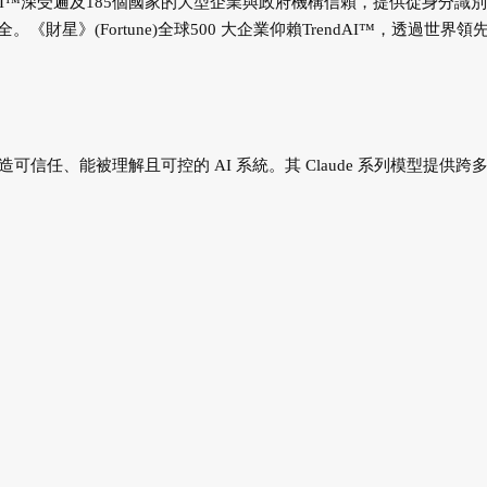
AI™深受遍及185個國家的大型企業與政府機構信賴，提供從身分識
星》(Fortune)全球500 大企業仰賴TrendAI™，透過世界領
於打造可信任、能被理解且可控的 AI 系統。其 Claude 系列模型提供跨