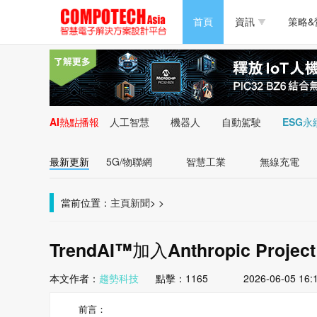
半導體/零組件
首頁
資訊
策略&
PC/周邊
半導體/零組件
新能源
PC/周邊
AI熱點播報
人工智慧
機器人
自動駕駛
ESG永
新能源
最新更新
5G/物聯網
智慧工業
無線充電
當前位置：
主頁
新聞
>
>
TrendAI™加入Anthropic Project
本文作者：
趨勢科技
點擊：
1165
2026-06-05 16:
前言：