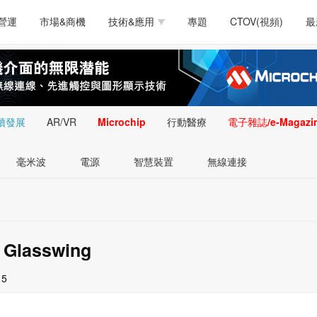
測試量測
通訊/網路
智慧設計
電源技術
汽車
營運
市場&商機
技術&應用
專題
CTOV(視頻)
最
軟體/工具
醫療電子
醫療電子
通訊&網路
介面
測試量測
通訊/網路
智慧設計
電源技術
汽車
人工智慧
安防監控
類比技術
LED/照明技術
微處
軟體/工具
醫療電子
醫療電子
通訊&網路
介面
嵌入技術
感測技術
量測
續發展
AR/VR
Microchip
行動醫療
電子雜誌/e-Magazi
人工智慧
安防監控
類比技術
LED/照明技術
微處
智慧型視覺影像/監
毫米波
電源
智慧裝置
無線連接
嵌入技術
感測技術
量測
控技術
智慧型視覺影像/監
控技術
 Glasswing
15