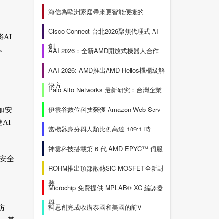
海信為歐洲家庭帶來更智能便捷的
Cisco Connect 台北2026聚焦代理式 AI
將AI
創
。
AAI 2026：全新AMD開放式機器人合作
AAI 2026: AMD推出AMD Helios機櫃級解
決方
Palo Alto Networks 最新研究：台灣企業
伊雲谷數位科技榮獲 Amazon Web Serv
更加安
AI
當機器身分與人類比例高達 109:1 時
神雲科技搭載第 6 代 AMD EPYC™ 伺服
的安全
ROHM推出頂部散熱SiC MOSFET全新封
裝
Microchip 免費提供 MPLAB® XC 編譯器
與
科思創完成收購泰國和美國的前V
防