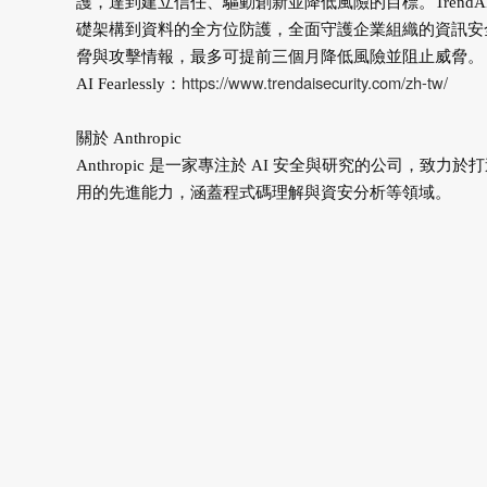
護，達到建立信任、驅動創新並降低風險的目標。Trend
礎架構到資料的全方位防護，全面守護企業組織的資訊安全。《財
脅與攻擊情報，最多可提前三個月降低風險並阻止威脅。
https://www.trendaisecurity.com/zh-tw/
AI Fearlessly：
關於 Anthropic
Anthropic 是一家專注於 AI 安全與研究的公司，致力
用的先進能力，涵蓋程式碼理解與資安分析等領域。