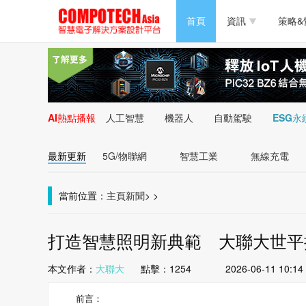
半導體/零組件
首頁
資訊
策略&
PC/周邊
半導體/零組件
新能源
PC/周邊
AI熱點播報
人工智慧
機器人
自動駕駛
ESG永
新能源
最新更新
5G/物聯網
智慧工業
無線充電
當前位置：
主頁
新聞
>
>
打造智慧照明新典範 大聯大世平攜手
本文作者：
大聯大
點擊：
1254
2026-06-11 10:14
前言：