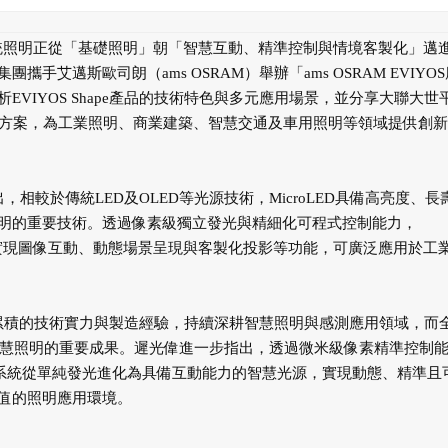
，傳統照明正從「基礎照明」朝「智慧互動、精準控制與情境客製化」邁
艾邁斯歐司朗（ams OSRAM）舉辦「ams OSRAM EVIYO
VIYOS Shape產品的技術特色與多元應用場景，並分享大聯大世
整體解決方案，為工業照明、商業建築、智慧交通及車用照明等領域提供創
）指出，相較於傳統LED及OLED等光源技術，MicroLED具備高亮度、長
明的重要技術。透過像素級獨立發光與精細化可程式控制能力，
一步實現圖像互動、動態場景呈現與客製化投影等功能，可廣泛應用於工
長期累積的技術實力與製造經驗，持續深耕智慧照明與感測應用領域，而
代數位智慧照明的重要成果。遲光偉進一步指出，透過微米級像素精準控制
明系統從單純發光進化為具備互動能力的智慧光源，實現動態、精準且
值的照明應用環境。