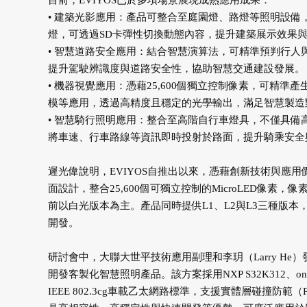
目前，EVIYOS已於多項場景展現成熟應用成果：
• 建築光影應用：產品可整合至庭園燈、路燈等照明設備
燈，可透過SD卡彈性切換動態內容，提升建築展示效果
• 智慧道路安全應用：結合智慧演算法，可精準預判行
提升駕駛辨識度與道路安全性，協助智慧交通建設發展。
• 機器視覺應用：憑藉25,600個獨立控制像素，可精
模等應用，透過高精度且穩定的光學輸出，滿足智慧製造
• 智慧騎行照明應用：整合至高階自行車燈具，不僅具備
將車速、行車路線等資訊即時投射於路面，提升騎乘安全
遲光偉說明，EVIYOS自推出以來，憑藉創新技術與應用價
面設計，整合25,600個可獨立控制的MicroLED像素，像
前以白光版本為主。產品同時提供L1、L2與L3三種版
開發。
研討會中，大聯大世平技術應用副理和李玥（Larry He）發
開發客製化智慧照明產品。該方案採用NXP S32K312、onsemi
IEEE 802.3cg車載乙太網路標準，支援實體層碰撞防範（Physic