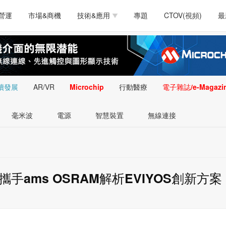
測試量測
通訊/網路
智慧設計
電源技術
汽車
營運
市場&商機
技術&應用
專題
CTOV(視頻)
最
軟體/工具
醫療電子
醫療電子
通訊&網路
介面
測試量測
通訊/網路
智慧設計
電源技術
汽車
人工智慧
安防監控
類比技術
LED/照明技術
微處
軟體/工具
醫療電子
醫療電子
通訊&網路
介面
嵌入技術
感測技術
量測
續發展
AR/VR
Microchip
行動醫療
電子雜誌/e-Magazi
人工智慧
安防監控
類比技術
LED/照明技術
微處
智慧型視覺影像/監
毫米波
電源
智慧裝置
無線連接
嵌入技術
感測技術
量測
控技術
智慧型視覺影像/監
控技術
ams OSRAM解析EVIYOS創新方案