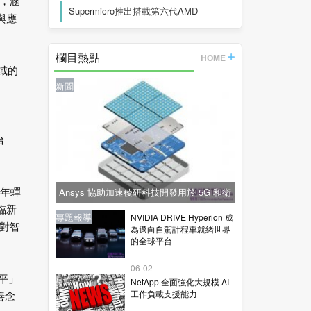
，涵
Supermicro推出搭載第六代AMD
與應
EPYC™
欄目熱點
HOME
領域的
新聞
台
。
Ansys 協助加速稜研科技開發用於 5G 和衛
年蟬
臨新
星通訊的下一代毫米波技術
新聞
新聞
專題報導
新聞
專題報導
NVIDIA DRIVE Hyperion 成
面對智
為邁向自駕計程車就緒世界
的全球平台
06-02
平」
NetApp 全面強化大規模 AI
工作負載支援能力
善念