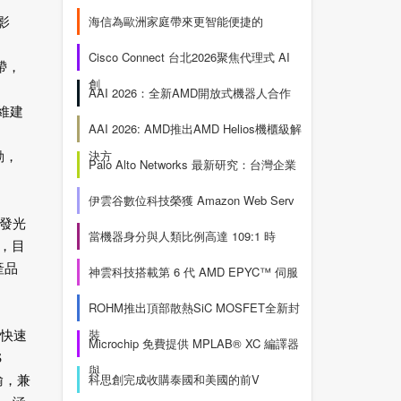
海信為歐洲家庭帶來更智能便捷的
影
Cisco Connect 台北2026聚焦代理式 AI
帶，
創
AAI 2026：全新AMD開放式機器人合作
維建
AAI 2026: AMD推出AMD Helios機櫃級解
決方
動，
Palo Alto Networks 最新研究：台灣企業
伊雲谷數位科技榮獲 Amazon Web Serv
形發光
當機器身分與人類比例高達 109:1 時
m，目
產品
神雲科技搭載第 6 代 AMD EPYC™ 伺服
ROHM推出頂部散熱SiC MOSFET全新封
裝
戶快速
Microchip 免費提供 MPLAB® XC 編譯器
S
與
科思創完成收購泰國和美國的前V
傳輸，兼