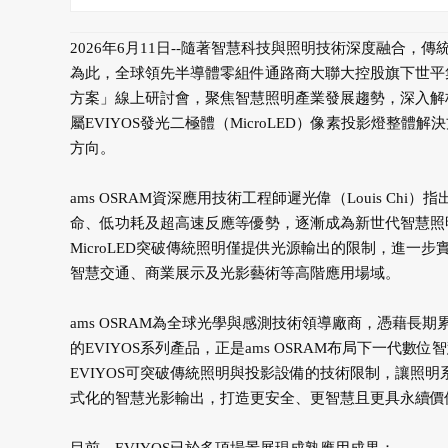
2026年6月11日--隨著智慧科技與照明技術深度融合
為此，全球領先半導體零組件通路商大聯大控股旗下世平集團攜手
方案」線上研討會，聚焦智慧照明產業發展趨勢，深入解析E
屬EVIYOS發光二極體（MicroLED）像素投影燈
方向。
ams OSRAM資深應用技術工程師遲光偉（Louis Chi
命、低功耗及超高速反應等優勢，逐漸成為新世代智慧照
MicroLED突破傳統照明僅提供光源輸出的限制，進
智慧交通、商業展示及光影藝術等高階應用場域。
ams OSRAM為全球光學與感測技術領導廠商，憑藉
的EVIYOS系列產品，正是ams OSRAM布局下一
EVIYOS可突破傳統照明與投影設備的技術限制，讓照
式化的智慧光影輸出，打造更安全、更智慧且更具永續價