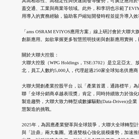
具高相容性、高穩定性與快速開發等優勢，可廣泛應用於
蓋交通、工業與商業等領域。此外，和李玥也示範了EVI
用導入的實務經驗，協助客戶縮短開發時程並提升導入效
「ams OSRAM EVIYOS應用方案」線上研討會於大
創新應用。如欲掌握更多智慧照明技術與創新應用實例，
關於大聯大控股：
大聯大控股（WPG Holdings，TSE:3702）是立
北，員工人數約5,000人，代理超過250家全球知名供應商，
大聯大開創產業控股平台，以「產業首選．通路標竿」為
聯「全球分銷商卓越表現獎」肯定，同時持續致力於強化ES
製造趨勢，大聯大致力轉型成數據驅動(Data-Driven)企業，並倡導
慧製造的挑戰。
2025年，為因應產業變革與全球競爭，大聯大全球轉型
與「詮鼎」兩大集團。透過雙核心強化規模優勢，加速推動