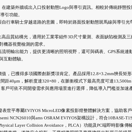
，在建築外牆或出入口投射動態Logo與導引資訊。相較於傳統靜態投
與導引功能。
人與自行車騎士穿越道路的意圖，即時於路面投射動態斑馬線與導引光
準產生高品質結構光，適用於工業零組件3D尺寸量測、表面缺陷檢測及三
對機器視覺檢測的需求。
高流明輸出能力，提供更清晰的照明視野，還可與碼表、GPS系統連
與互動體驗。
值，已獲得多項國際創新獎項肯定。產品採用12.8×3.2mm狹長矩
素間距40μm，解析度達320×80，在脈衝模式下最高亮度可達13,500l
本，客戶可依不同開發需求與應用場景進行選擇，降低導入門檻並加速
表世平專屬EVIYOS MicroLED像素投影燈整體解決方案，協助客
 NCN26010與ams OSRAM EVIYOS架構設計，符合10BASE-T1
al Layer Collision Avoidance，PLCA）功能及PC端即時影像