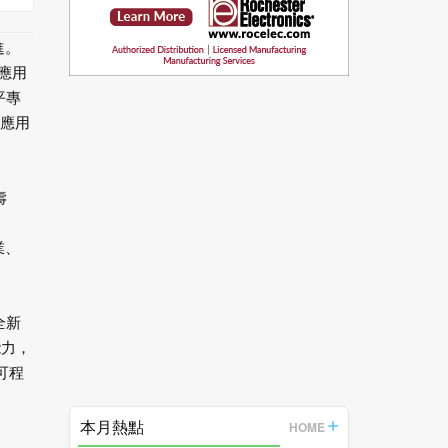
進。
S應用
平專
新應用
壽
業、
全新
能力，
可程
本月熱點
HOME