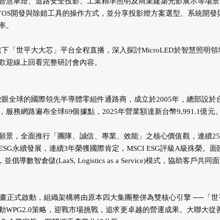
智慧車燈、道路安全投影、工業精準照明及商業建築光影展示等場景
YOS開發與除錯工具的操作方式，並分享投影燈方案選型、系統開發
率。
聯大旗下「世平大大芯」平台全程直播，深入探討MicroLED於智慧照明
歡迎線上回看完整研討會內容。
足亞太、放眼全球的國際領先半導體零組件通路商，成立於2005年，總部設於
服務網路遍布全球69個據點，2025年營業額達新台幣9,991.1億元
願景，全面推行「團隊、誠信、專業、效能」之核心價值觀，連續25
G永續發展，連續3年榮獲國際肯定，MSCI ESG評級A級殊榮。面
數智倉儲(LaaS, Logistics as a Service)模式，協助客戶共同
計畫正式啟動，組織架構將由原本四大集團整併為雙核心引擎 ──「世
WPG2.0策略，迎戰市場挑戰，追求更卓越的營運成果。大聯大從