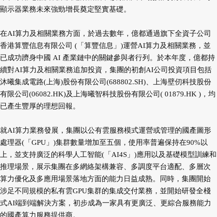
顯示器業務未來強勁增長奠定堅實基礎。
在AI算力及相關業務方面，於過去數年，億都通過旗下全資子公司
香港算豐信息有限公司 (「算豐信息」)運營AI算力及相關業務，並
已成功躋身中國 AI 產業鏈中的關鍵參與者行列。於本年度，億都持
續對AI算力及相關業務追加投資，集團的初創AI公司投資項目包括
沐曦集成電路(上海)股份有限公司(688802.SH)、上海壁仞科技股份
有限公司(06082.HK)及上海曦智科技股份有限公司( 01879.HK )，均
已產生豐厚的理想回報。
就AI算力業務發展，集團以公有雲服務模式運營或管理的國產圖形
處理器(「GPU」)集群數量增加至五個，使用率普遍保持在90%以
上，並支持廣泛的科學人工智能(「AI4S」)應用以及基礎模型訓練和
推理場景，展示集團在多網絡架構兼容、多調度平台適配、多層次
算力優化及多應用場景落地方面的能力日益成熟。同時，集團開始
涉足不同規模的私有雲GPU集群的集成交付業務，並開始研發全棧
式AI端到端解決方案，初步成為一家具有更廣泛、更綜合服務能力
的國產算力服務提供商。