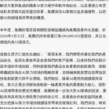
解決方案與集成的國產AI算力硬件和軟件相結合，以及通過公有雲
或私有雲模式提供靈活部署，集團深信AI業務日益具備優勢，以把
握AI持續發展所帶來的機遇。
本年度，集團的電容器相關投資權益繼續為集團資產作出貢獻。於
2026年3月31日，集團仍持有南通江海100,600,932股股份，其公允
價值約為33億港元。
億都主席方仁德先生總結：「展望未來，我們將堅持優化我們的產
品組合、提高生產效率及改善我們的客戶架構，以保持我們在顯示
器市場的市場份額，同時探索我們產品在各產業的創新應用。億都
將繼續加強在AI算力領域的戰略部署，並積極推動算豐信息釋放其
技術創新實力與平台潛能。我們相信，隨著AI應用持續擴展與深
化，算力正逐步演變為推動新一輪產業升級的重要動力核心。面對
AI浪潮帶來的歷史性機遇，集團將進一步加大對AI業務的投資，重
點布局具有強大增長潛力的科技公司，並通過合作創造協同效應，
充分把握AI算力市場持續擴張所帶來的發展紅利。我們深信，唯有