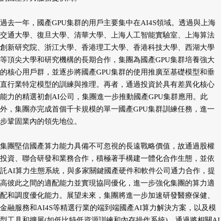
過去一年，國產GPU集群的用戶主要集中在AI4S領域。透過與上海
交通大學、復旦大學、清華大學、上海人工智能實驗室、上海算法
創新研究院、浙江大學、香港理工大學、香港科技大學、西湖大學
等頂尖大學和研究機構的長期合作，集團為國產GPU集群培養強大
的核心用戶群，並逐步將國產GPU集群的使用推廣至基礎模型和垂
直行業特定模型的訓練與推理。再者，通過投資於具有差異化核心
能力的精選初創AI公司，集團進一步推動國產GPU集群應用。此
外，集團亦完成首個千卡規模的單一國產GPU集群訓練任務，進一
步鞏固業內的領先地位。
集團堅信國產算力能力具備不可忽視的長遠戰略價值，故通過股權
投資、聯合研發和業務合作，積極著手構建一體化合作生態，並依
託AI算力生態系統，與多家關鍵國產硬件和軟件公司通力合作，提
高彼此之間的適配能力並實現協同優化，進一步強化集團的算力適
配和調度優化能力。展望未來，集團將進一步加速研發醫療保健、
金融服務和AI4S等精選行業的端到端國產AI算力解決方案，以及模
型工具和擴展(如低比特低資源訓練和內存操作系統)。通過將相關AI