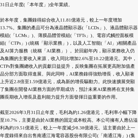
31日止年度(「本年度」)全年業績。
於本年度，集團錄得綜合收入11.81億港元，較上一年度增加
13.7%。集團的產品可分為液晶體顯示器(「LCDs」)、液晶體顯示器
模組(「LCMs」)、薄膜晶體管模組(「TFTs」)、電容式觸控面板模
組(「CTPs」) (統稱「顯示業務」)，以及人工智能(「AI」)相關產品
及AI算力服務（統稱「AI業務」）。於回顧年內，顯示業務收入仍
為集團的主要收入來源，收入同比增加2.6%至10.22億港元。其中，
CTPs對集團總收入的貢獻日益提升，反映集團在拓展更高附加值產
品分部方面取得進展。與此同時，AI業務錄得強勁增長，收入顯著
上升近2.8倍至1.59億港元，成為新的增長驅動力。此快速擴展突顯
了集團在開發AI業務方面的早期成功，預計未來AI業務將在支持集
團長期收入增長及盈利能力提升方面發揮日益重要的作用。
截至2026年3月31日止年度，毛利為約1.26億港元，毛利率小幅下降
至10.7%，主要是由於AI業務的固定成本較高。本公司擁有人應佔溢
利為約19.51億港元，較上一年度減少8.38億港元。這主要由於上一
年度錄得來自出售南通江海電容器股份有限公司(「南通江海」) (集