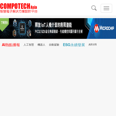
導
航
切
換
導
航
AI熱點播報
ESG永續發展
人工智慧
機器人
自動駕駛
AR/VR
Microchip
電子雜誌/e-Magazine
行動醫療