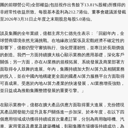
團的前聯營公司)全部權益(包括視作出售餘下13.81%股權)所獲得的
非經常性收益所致。每股基本盈利為212.7港仙。董事會建議派發截
至2026年3月31日止年度之末期股息每股5.0港仙。
談及集團的全年業績，億都主席方仁德先生表示：「回顧年內，全
球營商環境依然充滿挑戰。在地緣政治緊張及宏觀經濟不確定性的
影響下，億都仍堅守審慎執行、強化營運韌性，並專注於長期價值
的創造。我們一方面持續擴大核心顯示業務的應用基礎，深化客戶
關係；另一方面，亦在AI業務的規模拓展、系統發展及商業部署方
面取得令人鼓舞的進展。年內，集團持續加大對AI算力及相關業務
的投入，並在中國內地構建更全面的國產AI算力服務平台方面取得
可喜成果。受惠於內地AI算力產業的快速發展，AI業務增長強勁，
並日益成為推動集團整體發展的重要引擎。」
在顯示業務中，億都在擴大產品供應方面取得重大進展，充份體現
其產品開發能力提升及客戶關係進一步加深。於本年度，在以下四
個應用領域成功獲得持續或首次量產訂單，分別為商用咖啡機、汽
車、家用電器及農業及建築機械，彰顯集團市場擴張持續成功，為