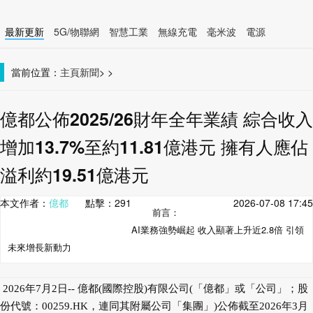
最新更新
5G/物聯網
智慧工業
無線充電
毫米波
電源
智慧裝置
無線連接
當前位置：
主頁
新聞
>
>
億都公佈2025/26財年全年業績 綜合收入
增加13.7%至約11.81億港元 擁有人應佔
溢利約19.51億港元
本文作者：
億都
點擊：
291
2026-07-08 17:45
前言：
AI業務強勢崛起 收入顯著上升近2.8倍 引領
未來增長新動力
2026年7月2日-- 億都(國際控股)有限公司(「億都」或「公司」；股
份代號：00259.HK，連同其附屬公司「集團」)公佈截至2026年3月