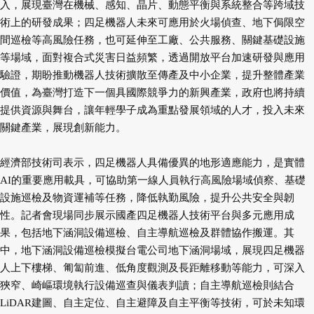
入，展現臺灣在機械、感知、晶片、動態平衡與系統整合等跨域技
術上的研發成果；四足機器人未來可應用於火場偵查、地下侷限空
間巡檢等高風險任務，也可延伸至工廠、公共服務、關鍵基礎設施
等場域，面對複合式災害日益頻繁，透過開放平台加速研發與應用
驗證，期盼推動機器人技術擴散至傳產及中小企業，提升整體產業
價值，為臺灣打造下一個具國際競爭力的新興產業，政府也將持續
提供資源與舞台，讓年輕學子成為重點發展領域的人才，投入未來
關鍵產業，展現創新能力。
經濟部技術司表示，四足機器人具備優異的地形適應能力，是實體
AI的重要應用載具，可協助第一線人員執行高風險場域偵察、基礎
設施巡檢及物資運補等任務，降低執勤風險，提升公共安全與韌
性。記者會現場同步展示國產四足機器人技術平台與多元應用成
果，包括地下涵洞設備巡檢、自主導航巡檢及群體協作搬運。其
中，地下涵洞設備巡檢模擬台電公司地下涵洞場域，展現四足機器
人上下樓梯、匍匐前進、低角度觀測及長距離移動等能力，可深入
狹窄、崎嶇環境執行設備巡查與儀表判讀；自主導航巡檢則結合
LiDAR建圖、自主定位、自主避障及自主平衡等技術，可於未知環