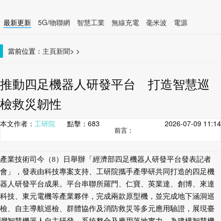
最新更新
5G/物聯網
智慧工業
無線充電
毫米波
電源
智慧裝置
無線連接
當前位置：
主頁
新聞
>
>
推動四足機器人研發平台 打造智慧巡
檢救災韌性
本文作者：
工研院
點擊：
683
2026-07-09 11:14
前言：
產業技術司今（8）日舉辦「經濟部四足機器人研發平台發表記者
會」，發表由科技專案支持、工研院攜手產學研共同打造的四足機
器人研發平台成果。平台串聯所羅門、仁寶、英業達、創博、來達
科技、東元電機等產業夥伴，完成兩款原型機，並完成地下涵洞巡
檢、自主導航巡檢、群體協作及消防救災等多元應用驗證，展現臺