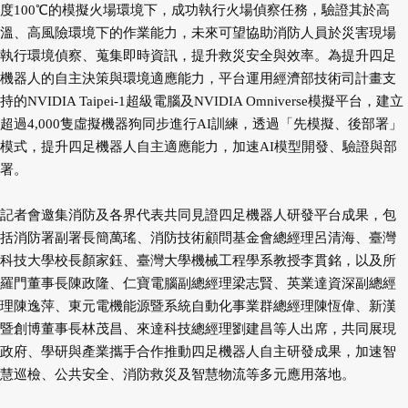
度100℃的模擬火場環境下，成功執行火場偵察任務，驗證其於高
溫、高風險環境下的作業能力，未來可望協助消防人員於災害現場
執行環境偵察、蒐集即時資訊，提升救災安全與效率。為提升四足
機器人的自主決策與環境適應能力，平台運用經濟部技術司計畫支
持的NVIDIA Taipei-1超級電腦及NVIDIA Omniverse模擬平台，建立
超過4,000隻虛擬機器狗同步進行AI訓練，透過「先模擬、後部署」
模式，提升四足機器人自主適應能力，加速AI模型開發、驗證與部
署。
記者會邀集消防及各界代表共同見證四足機器人研發平台成果，包
括消防署副署長簡萬瑤、消防技術顧問基金會總經理呂清海、臺灣
科技大學校長顏家鈺、臺灣大學機械工程學系教授李貫銘，以及所
羅門董事長陳政隆、仁寶電腦副總經理梁志賢、英業達資深副總經
理陳逸萍、東元電機能源暨系統自動化事業群總經理陳恆偉、新漢
暨創博董事長林茂昌、來達科技總經理劉建昌等人出席，共同展現
政府、學研與產業攜手合作推動四足機器人自主研發成果，加速智
慧巡檢、公共安全、消防救災及智慧物流等多元應用落地。