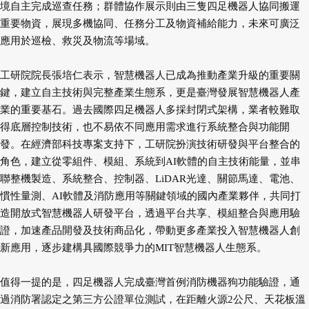
境自主完成巡查任務；群體協作展示則由三隻四足機器人協同搬運
重要物資，展現多機協同、任務分工及物資補給能力，未來可廣泛
應用於巡檢、救災及物流等場域。
工研院院長張培仁表示，智慧機器人已成為推動產業升級的重要關
鍵，建立自主技術與完整產業生態系，更是臺灣發展智慧機器人產
業的重要基石。過去國際四足機器人多採封閉式架構，業者較難取
得底層控制技術，也不易依不同應用需求進行系統整合與功能開
發。在經濟部科技專案支持下，工研院扮演技術研發與平台整合的
角色，建立從零組件、模組、系統到AI軟體的自主技術能量，並串
聯整機製造、系統整合、控制器、LiDAR光達、關節馬達、電池、
慣性量測、AI軟體及消防應用等關鍵領域的國內產業夥伴，共同打
造開放式智慧機器人研發平台，透過平台共享、模組整合與應用驗
證，加速產品開發及技術商品化，帶動更多產業投入智慧機器人創
新應用，逐步建構具國際競爭力的MIT智慧機器人生態系。
值得一提的是，四足機器人完成
臺灣
首例消防機器狗功能驗證，通
過消防署認定之第三方公證單位測試，在距離火源2公尺、天花板溫