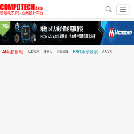
導
航
切
換
導
航
AI熱點播報
ESG永續發展
人工智慧
機器人
自動駕駛
AR/VR
Microchip
電子雜誌/e-Magazine
行動醫療