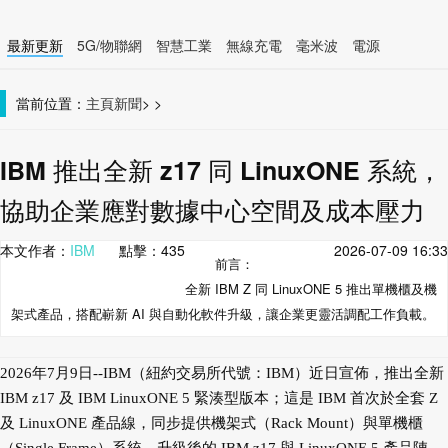
最新更新
5G/物聯網
智慧工業
無線充電
毫米波
電源
智慧裝置
無線連接
當前位置：
主頁
新聞
>
>
IBM 推出全新 z17 同 LinuxONE 系統，
協助企業應對數據中心空間及成本壓力
本文作者：
IBM
點擊：
435
2026-07-09 16:33
前言：
全新 IBM Z 同 LinuxONE 5 推出單機櫃及機
架式產品，搭配嶄新 AI 與自動化軟件升級，讓企業更靈活調配工作負載。
2026年7月9日--IBM（紐約交易所代號：IBM）近日宣佈，推出全新
IBM z17 及 IBM LinuxONE 5 緊湊型版本；這是 IBM 首次於全套 Z
及 LinuxONE 產品線，同步提供機架式（Rack Mount）與單機櫃