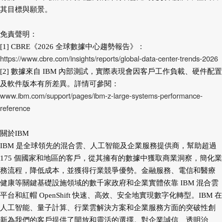
其目標與願景。
免責聲明：
[1] CBRE《2026 全球數據中心趨勢報告》：
https://www.cbre.com/insights/reports/global-data-center-trends-2026
[2] 數據來自 IBM 內部測試，實際表現會因客戶工作負載、硬件配置
及軟件版本有所差異。詳情可參閱：
www.ibm.com/support/pages/ibm-z-large-systems-performance-
reference
關於IBM
IBM 是全球領先的混合雲、人工智能及企業服務提供商，幫助超過
175 個國家和地區的客戶，從其擁有的數據中獲取商業洞察，簡化業
務流程，降低成本，並獲得行業競爭優勢。金融服務、電信和醫療
健康等關鍵基礎設施領域的數千家政府和企業實體依靠 IBM 混合雲
平台和紅帽 OpenShift 快速、高效、安全地實現數字化轉型。IBM 在
人工智能、量子計算、行業雲解決方案和企業服務方面的突破性創
新為我們的客戶提供了開放和靈活的選擇。對企業誠信、透明治