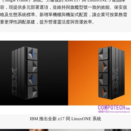
（Single Frame）系統。升級後的 IBM z17 與 LinuxONE 5 產品陣
容，現提供多元部署選項，並維持與旗艦型號一致的效能、保安規
格及生態系統標準。新增單機櫃與機架式配置，讓企業可按業務需
要更彈性調配基建，提升營運靈活度與营運效率。
IBM 推出全新 z17 同 LinuxONE 系統