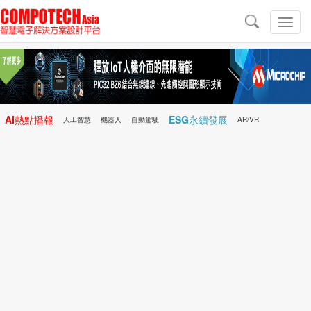
導
航
切
換
導
航
AI熱點播報
ESG永續發展
人工智慧
機器人
自動駕駛
AR/VR
Microchip
電子雜誌/e-Magazine
行動醫療