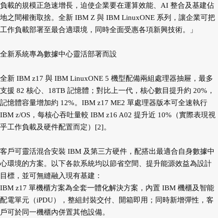
負載的規模正急速增長，迫使企業要在運算效能、AI 整合及基建佔
地之間權衡取捨。全新 IBM Z 與 IBM LinuxONE 系列，讓企業可把
工作負載部署至最合適環境，同時全面受惠各項新興技術。」
全新系統專為數據中心靈活部署而設
全新 IBM z17 與 IBM LinuxONE 5 機型配備兩組處理器抽屜，最多
支援 82 核心、18TB 記憶體；對比上一代，核心數目提升約 20%，
記憶體容量增加約 12%。IBM z17 ME2 單處理器版本可全速執行
IBM z/OS，每核心吞吐量較 IBM z16 A02 提升近 10%（實際表現視
乎工作負載及硬件配置而定）[2]。
客戶可靈活混合安裝 IBM 及第三方硬件，配搭出最適合自身數據中
心環境的方案。以下各款系統均以節省空間、提升能源效益為設計
目標，並可無縫融入現有基建：
IBM z17 單機櫃方案為全套一體化解決方案，內置 IBM 機櫃及智能
配電單元（iPDU），整組封裝交付、開箱即用；同時新增彈性，客
戶可於同一機櫃內併置其他設備。