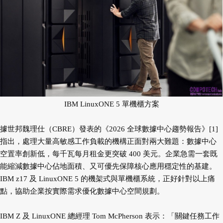
IBM LinuxONE 5 單機櫃方案
據世邦魏理仕（CBRE）發表的《2026 全球數據中心趨勢報告》[1]
指出，處理大量高敏感工作負載的機構正面對兩大難題：數據中心
空置率創新低，每千瓦每月租金更突破 400 美元。企業急需一套既
能縮減數據中心佔地面積、又可優先保障核心應用穩定性的基建。
IBM z17 及 LinuxONE 5 的機架式與單機櫃系統，正好針對以上痛
點，協助企業按實際需求優化數據中心空間規劃。
IBM Z 及 LinuxONE 總經理 Tom McPherson 表示：「關鍵任務工作