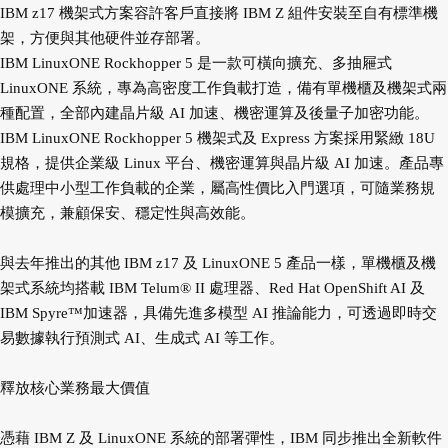
IBM z17 機架式方案容許客戶直接將 IBM Z 組件安裝至自有標準機
架，方便與其他硬件並存部署。
IBM LinuxONE Rockhopper 5 是一款可橫向擴充、多抽屜式
LinuxONE 系統，專為高密度工作負載打造，備有單機櫃及機架式兩
種配置，全部內建晶片級 AI 加速、機密運算及後量子加密功能。
IBM LinuxONE Rockhopper 5 機架式及 Express 方案採用緊緻 18U
規格，提供企業級 Linux 平台、機密運算與晶片級 AI 加速。產品專
供處理中小型工作負載的企業，屬高性價比入門選項，可隨業務規
模擴充，兼顧保安、穩定性與高效能。
與去年推出的其他 IBM z17 及 LinuxONE 5 產品一樣，單機櫃及機
架式系統均搭載 IBM Telum® II 處理器、Red Hat OpenShift AI 及
IBM Spyre™加速器，具備先進多模型 AI 推論能力，可透過即時交
易數據執行預測式 AI、生成式 AI 等工作。
釋放核心業務最大價值
憑藉 IBM Z 及 LinuxONE 系統的部署彈性，IBM 同步推出全新軟件