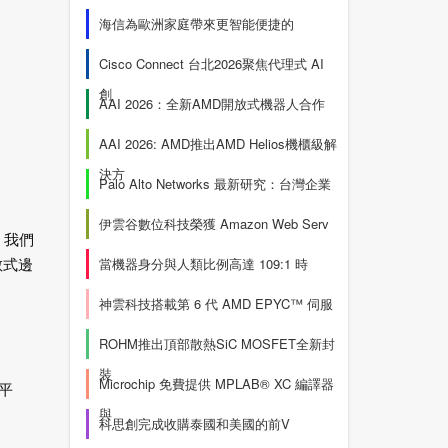
海信為歐洲家庭帶來更智能便捷的
Cisco Connect 台北2026聚焦代理式 AI
創
AAI 2026：全新AMD開放式機器人合作
AAI 2026: AMD推出AMD Helios機櫃級解
決方
Palo Alto Networks 最新研究：台灣企業
伊雲谷數位科技榮獲 Amazon Web Serv
 我們
散式邊
當機器身分與人類比例高達 109:1 時
神雲科技搭載第 6 代 AMD EPYC™ 伺服
ROHM推出頂部散熱SiC MOSFET全新封
裝
Microchip 免費提供 MPLAB® XC 編譯器
理平
與
科思創完成收購泰國和美國的前V