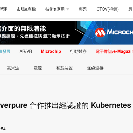
測試量測
通訊/網路
智慧設計
電源技術
汽車
營運
市場&商機
技術&應用
專題
CTOV(視頻)
最
軟體/工具
醫療電子
醫療電子
通訊&網路
介面
測試量測
通訊/網路
智慧設計
電源技術
汽車
人工智慧
安防監控
類比技術
LED/照明技術
微處
軟體/工具
醫療電子
醫療電子
通訊&網路
介面
嵌入技術
感測技術
量測
續發展
AR/VR
Microchip
行動醫療
電子雜誌/e-Magazi
人工智慧
安防監控
類比技術
LED/照明技術
微處
智慧型視覺影像/監
毫米波
電源
智慧裝置
無線連接
嵌入技術
感測技術
量測
控技術
智慧型視覺影像/監
控技術
 Everpure 合作推出經認證的 Kubernetes
:54