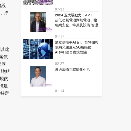
絡設
07-31
合，持
2024 五大驅動力：AIoT、
超低功耗電池到無電池，物
聯網安全、蜂巢及設備 管理
01-17
愛立信攜手AT&T、英特爾與
華納兄弟展示5G蝙蝠俠
擇以此
AR/VR混合實境體驗
方案供
深厚
02-27
透過萬物互聯簡化生活
（地點
境的
活構建
01-14
其特定