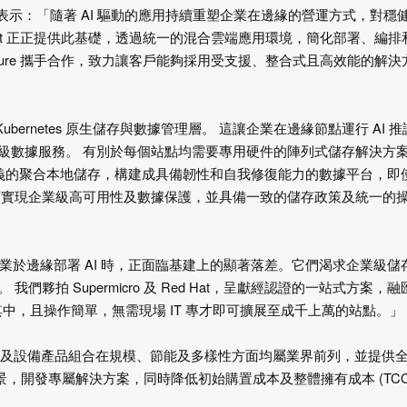
Switt 表示：「隨著 AI 驅動的應用持續重塑企業在邊緣的營運方式，對穩
nShift 正正提供此基礎，透過統一的混合雲端應用環境，簡化部署、編排
 Everpure 攜手合作，致力讓客戶能夠採用受支援、整合式且高效能的解決
I 設備，提供 Kubernetes 原生儲存與數據管理層。 這讓企業在邊緣節點運行 AI 
級數據服務。 有別於每個站點均需要專用硬件的陣列式儲存解決方
上提供軟件定義的聚合本地儲存，構建成具備韌性和自我修復能力的數據平台，即
可實現企業級高可用性及數據保護，並具備一致的儲存政策及統一的
rella 表示：「企業於邊緣部署 AI 時，正面臨基建上的顯著落差。它們渴求企業級
拍 Supermicro 及 Red Hat，呈獻經認證的一站式方案，融
內置其中，且操作簡單，無需現場 IT 專才即可擴展至成千上萬的站點。」
緣伺服器及設備產品組合在規模、節能及多樣性方面均屬業界前列，並提供
應用場景，開發專屬解決方案，同時降低初始購置成本及整體擁有成本 (TC