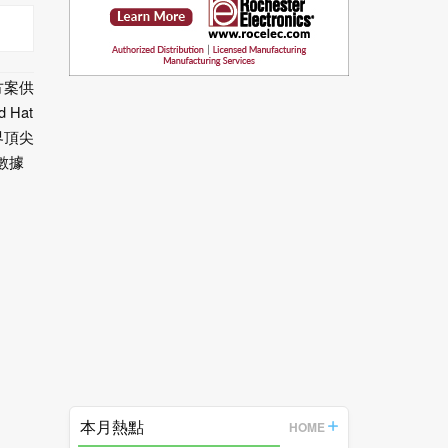
決方案供
 Hat
業界頂尖
 數據
本月熱點
HOME