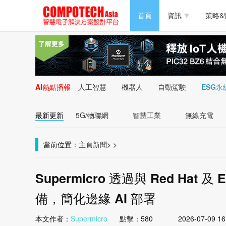
半導體/零組件
首頁
資訊
策略&
PC/周邊
半導體/零組件
新能源
PC/周邊
AI熱點播報
人工智慧
機器人
自動駕駛
ESG永
新能源
最新更新
5G/物聯網
智慧工業
無線充電
當前位置：
主頁
新聞
>
>
Supermicro 透過與 Red Hat 及
備，簡化邊緣 AI 部署
本文作者：
Supermicro
點擊：
580
2026-07-09 16