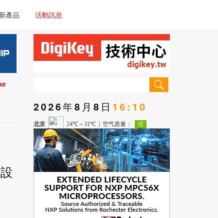
電子/車載系統
新產品
活動訊息
技術
電子/車載系統
理器/微控制器
技術
儀器
ne
理器/微控制器
2026年8月8日
16:10
儀器
 設