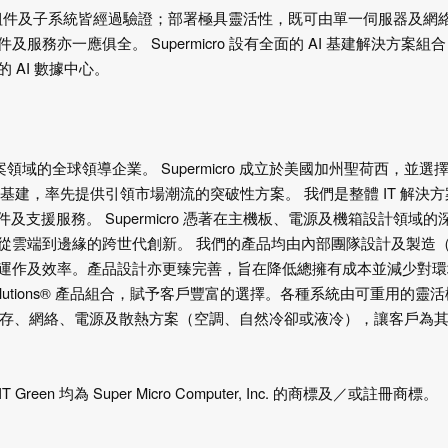
 基建，一切組件及子系統皆經過驗證；部署極具靈活性，既可由單一伺服器及網
亦一應俱全。 Supermicro 設有全面的 AI 基建解決方案組
AI 數據中心。
IT 解決方案領域的全球領導企業。 Supermicro 成立於美國加州聖荷西，並選
 IT 基建，率先提供引領市場潮流的突破性方案。 我們是整體 IT 解決
支援服務。 Supermicro 憑著在主機板、電源及機箱設計領域的
從雲端到邊緣的跨世代創新。 我們的產品均由內部團隊設計及製造
運作及效率。產品設計亦更臻完善，旨在降低總擁有成本並減少對環
ock Solutions® 產品組合，賦予客戶豐富的選擇。各種系統由可重用的靈
儲存、網絡、電源及散熱方案（空調、自然冷卻或液冷），讓客戶為
 Keep IT Green 均為 Super Micro Computer, Inc. 的商標及／或註冊商標。