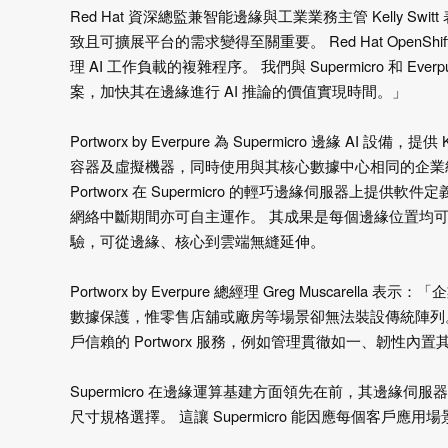
Red Hat 資深總監兼智能邊緣與工業業務主管 Kelly 
致且可擴展平台的需求變得至關重要。 Red Hat Ope
理 AI 工作負載的複雜程序。 我們與 Supermicro 和
案，加快其在邊緣進行 AI 推論的價值實現時間。」
Portworx by Everpure 為 Supermicro 邊緣 A
容器及虛擬機器，同時使用與其核心數據中心相同的企業
Portworx 在 Supermicro 的輕巧邊緣伺服器
網絡中斷期間亦可自主運作。 其成果是每個邊緣位置均
驗，可從邊緣、核心到雲端無縫延伸。
Portworx by Everpure 總經理 Greg Musca
數據保護，惟零售店舖或廠房等場景卻無法裝設傳統陣列。 我們夥
戶信賴的 Portworx 服務，例如管理貫徹如一、韌性
Supermicro 在邊緣運算基建方面領先在前，其邊
尺寸規格選擇。 這讓 Supermicro 能因應每個客戶