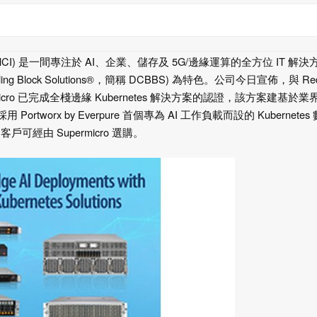
NASDAQ: SMCI) 是一間專注於 AI、企業、儲存及 5G/邊緣運算的全方位 IT 解
g Block Solutions®，簡稱 DCBBS) 為特色。公司今日宣佈，與 Red
Supermicro 已完成全棧邊緣 Kubernetes 解決方案的認證，該方案建基於
採用 Portworx by Everpure 首個專為 AI 工作負載而設的 Kubernetes
經由 Supermicro 選購。