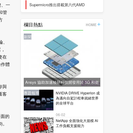
健、一
Supermicro推出搭載第六代AMD
和管
EPYC™
方
欄目熱點
HOME
新聞
推論、
案，
使在
操作體
Ansys 協助加速稜研科技開發用於 5G 和衛
儲存與
星通訊的下一代毫米波技術
新聞
新聞
專題報導
新聞
專題報導
NVIDIA DRIVE Hyperion 成
匯客
為邁向自駕計程車就緒世界
的全球平台
06-02
全面的
NetApp 全面強化大規模 AI
O)。
工作負載支援能力