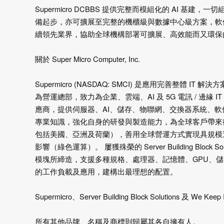
Supermicro DCBBS 提供完整而模組化的 AI
備起步，亦可擴展至完整的機櫃級與數據中心級方案，軟件及服務
續領先業界，協助全球機構部署可擴展、高效能而又環保的 
關於 Super Micro Computer, Inc.
Supermicro (NASDAQ: SMCI) 是應用完善整體 
為營運總部，致力為企業、雲端、AI 及 5G 電訊 / 邊緣
應商，提供伺服器、AI、儲存、物聯網、交換器系統、軟件及
專業知識，強化自身的研發與製造能力，為全球客戶帶來
包括美國、亞洲及荷蘭），善用全球營運方式實現具規模
影響（綠色運算）。 屢獲殊榮的 Server Building Bl
模塊所締造，支援多種規格、處理器、記憶體、GPU、
的工作負載及應用，建構出最理想的配置。
Supermicro、Server Building Block Solutions 及 We
所有其他品牌、名稱及商標則歸屬其各自擁有人。