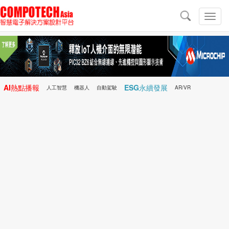
導
航
切
換
導
航
AI熱點播報
ESG永續發展
人工智慧
機器人
自動駕駛
AR/VR
Microchip
電子雜誌/e-Magazine
行動醫療