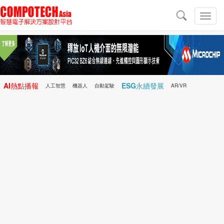
導
航
切
換
導
航
AI熱點播報
ESG永續發展
人工智慧
機器人
自動駕駛
AR/VR
Microchip
電子雜誌/e-Magazine
行動醫療