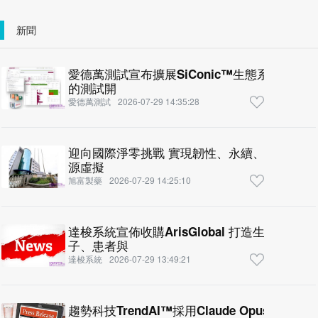
新聞
愛德萬測試宣布擴展SiConic™生態系至DF
的測試開
愛德萬測試
2026-07-29 14:35:28
迎向國際淨零挑戰 實現韌性、永續、獲利三贏
源虛擬
旭富製藥
2026-07-29 14:25:10
達梭系統宣佈收購ArisGlobal 打造生命科學產業統一AI智慧平台 串聯分
子、患者與
達梭系統
2026-07-29 13:49:21
趨勢科技TrendAI™採用Claude Opus 