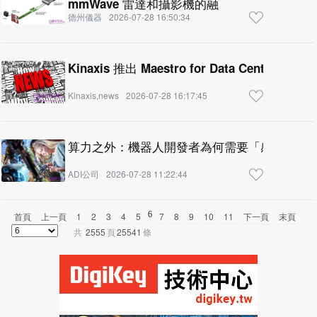
mmWave 雷達和攝影機的融
德州儀器
2026-07-28 16:50:34
Kinaxis 推出 Maestro for Data Cen
Kinaxis,news
2026-07-28 16:17:45
算力之外：機器人開發者為何需要「感知、控
ADI公司
2026-07-28 11:22:44
6
首頁
上一頁
1
2
3
4
5
7
8
9
10
11
下一頁
末頁
共
2555
頁
25541
條