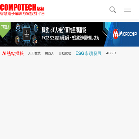
導
航
切
換
導
航
AI熱點播報
ESG永續發展
人工智慧
機器人
自動駕駛
AR/VR
Microchip
電子雜誌/e-Magazine
行動醫療