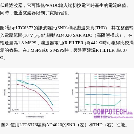
低通濾波器，它可降低在ADC輸入端切換電容時產生的電流峰值。
同時，低通濾波器限制了寬頻雜訊。
圖2顯示LTC6373的訊號雜訊(SNR)和總諧波失真(THD)，其在整個輸
入電壓範圍(10 V p-p)內驅動AD4020 SAR ADC（高阻態模式）。在
輸送量為1.8 MSPS，濾波器電阻(R FILTER )為442 Ω時可獲得比較滿
意的效果。在1 MSPS或0.6 MSPS時，製造商建議R FILTER 為887
Ω。
圖2. 使用LTC6373驅動AD4020的SNR（左）和THD（右）性能。