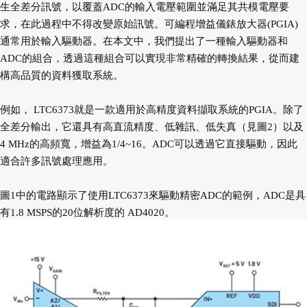
生全差分訊號，以覆蓋ADC的輸入電壓範圍並滿足其共模電壓要
求，在此過程中不得改變原始訊號。可編程增益儀錶放大器(PGIA)
通常用於輸入驅動器。在本文中，我們提出了一種輸入驅動器和
ADC的組合，透過這種組合可以實現非常精確的轉換結果，從而建
構高品質的資料獲取系統。
例如， LTC6373就是一款適用於高精度資料擷取系統的PGIA。除了
全差分輸出，它還具有高直流精度、低雜訊、低失真（見圖2）以及
4 MHz的高頻寬，增益為1/4~16。ADC可以透過它直接驅動，因此
適合許多訊號處理應用。
圖1中的電路顯示了使用LTC6373來驅動精密ADC的範例，ADC是具
有1.8 MSPS的20位解析度的 AD4020。