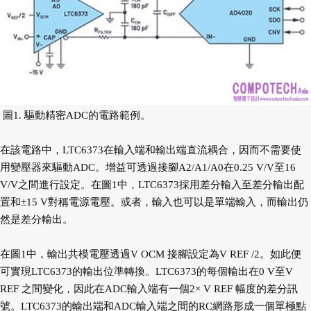
圖1. 驅動精密ADC的電路範例。
在該電路中，LTC6373在輸入端和輸出端直流耦合，因而不需要使
用變壓器來驅動ADC。增益可透過接腳A2/A1/A0在0.25 V/V至16
V/V之間進行設定。在圖1中，LTC6373採用差分輸入至差分輸出配
置和±15 V對稱電源電壓。或者，輸入也可以是單端輸入，而輸出仍
然是差分輸出。
在圖1中，輸出共模電壓透過V OCM 接腳設定為V REF /2。如此便
可實現LTC6373的輸出位準轉換。LTC6373的每個輸出在0 V至V
REF 之間變化，因此在ADC輸入端有一個2× V REF 幅度的差分訊
號。LTC6373的輸出端和ADC輸入端之間的RC網路形成一個單極點