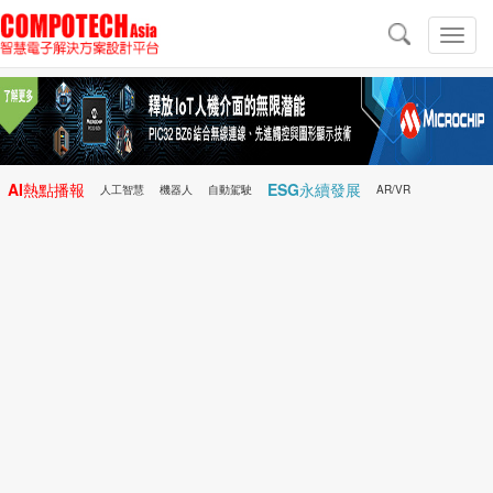
導
航
切
換
導
航
AI熱點播報
ESG永續發展
人工智慧
機器人
自動駕駛
AR/VR
Microchip
電子雜誌/e-Magazine
行動醫療