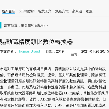
最新更新
5G/物聯網
智慧工業
無線充電
毫米波
電源
智慧裝置
無線連接
當前位置：
主頁
技術&應用
>
>
驅動高精度類比數位轉換器
本文作者：
Thomas Brand
點擊：
2319
2021-01-26 20:15
前言：
市場對工業應用的需求與日俱增，資料擷取系統則是其中的關鍵設
備。它們通常用於檢測溫度、流量、壓力和其他物理量，隨後將這
些物理量對應的類比訊號轉換為高解析度的數位資訊，再由軟體做
進一步處理。此類系統對精度和速度的要求越來越高。這些資料擷
取系統由放大器電路和類比數位轉換器(ADC)組成，其性能對系統具
有決定性的影響。然而，ADC的輸入驅動器也會影響整體精度。該
驅動器用於緩衝和放大輸入訊號。此外，還必須增加偏置訊號或產