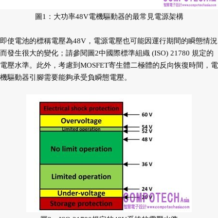
圖1：大功率48V電機驅動器的最常見電源架構
即使電池的標稱電壓為48V，電源電壓也可能因運行期間的瞬態情況
而發生很大的變化；請參閱圖2中國際標準組織 (ISO) 21780 規定的
電壓水準。此外，考慮到MOSFET寄生體二極體的反向恢復時間，電
機驅動器引腳需要能夠承受負瞬態電壓。