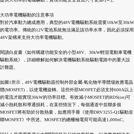
提供大功率的電機驅動，實現功能安全並且尺寸更加小巧。
大功率電機驅動的注意事項
對於汽車動力總成應用，典型的48V電機驅動系統需要10kW至30kW
的電功率。傳統的12V電池系統無法滿足該功率水準，因此必須採用
48V架構來支持大功率電機驅動。
閱讀白皮書《如何構建功能安全的小型48V、30kW輕混電動車電機
驅動系統》，詳細瞭解如何解決電機驅動系統驅動電路中的重大設
計難題。
如圖1所示，48V電機驅動器控制外部金屬-氧化物半導體場效應電晶
體(MOSFET)，以使電機旋轉。這些外部MOSFET必須支持600A以上
的電流才能實現30kW的功率目標。有效減小MOSFET的RDS(on)可
減小熱耗散和導通損耗，在某些情況下，每個通道中並聯多個
MOSFET將有助於分散熱量，如應用手冊《使用DRV3255-Q1驅動並
聯MOSFET》中所述。MOSFET的總柵極電荷可能高達1,000nC。