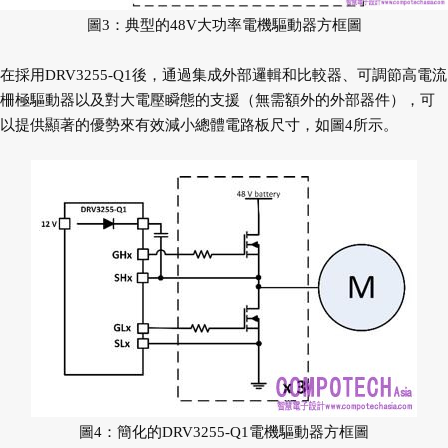
圖3：典型的48V大功率電機驅動器方框圖
在採用DRV3255-Q1後，通過集成外部邏輯和比較器、可調節高電流
柵極驅動器以及對大電壓瞬態的支援（無需額外的外部器件），可
以提供顯著的優勢來有效減小總體電路板尺寸，如圖4所示。
圖4：簡化的DRV3255-Q1電機驅動器方框圖