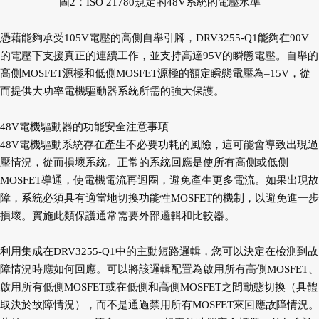
圖2：ISO 21780規定的48V系統的電壓水準
憑藉能夠承受105V電壓的高側自舉引腳，DRV3255-Q1能夠在90V
的電壓下支援真正的連續工作，並支持高達95V的瞬態電壓。自舉的
高側MOSFET源極和低側MOSFET源極的額定瞬態電壓為–15V，從
而提供大功率電機驅動器系統所需的強大保護。
48V電機驅動器的功能安全注意事項
48V電機驅動系統存在產生不必要功耗的風險，這可能會導致出現過
壓情況，從而損壞系統。正常的系統回應是使所有高側或低側
MOSFET導通，使電機電流再迴圈，避免產生更多電流。如果出現故
障，系統必須具有適當地切換功能性MOSFET的機制，以避免進一步
損壞。實施此類保護通常需要外部邏輯和比較器。
利用集成在DRV3255-Q1中的主動短路邏輯，您可以決定在檢測到故
障情況時應如何回應。可以將該邏輯配置為啟用所有高側MOSFET、
啟用所有低側MOSFET或在低側和高側MOSFET之間動態切換（具體
取決於故障情況），而不是通過禁用所有MOSFET來回應故障情況。