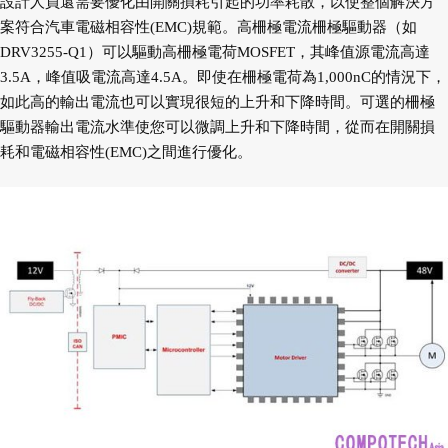
設計人員還需要優化由開關損耗引起的功率耗散，以使整個解決方
案符合汽車電磁相容性(EMC)規範。高柵極電流柵極驅動器（如
DRV3255-Q1）可以驅動高柵極電荷MOSFET，其峰值源電流高達
3.5A，峰值吸電流高達4.5A。即使在柵極電荷為1,000nC的情況下，
如此高的輸出電流也可以實現很短的上升和下降時間。可選的柵極
驅動器輸出電流水準使您可以微調上升和下降時間，從而在開關損
耗和電磁相容性(EMC)之間進行優化。