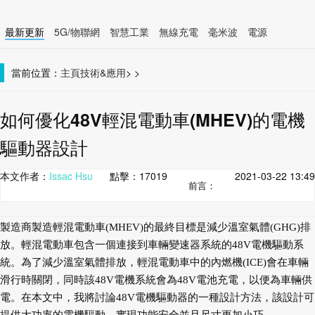
最新更新
5G/物聯網
智慧工業
無線充電
毫米波
電源
智慧裝置
無線連接
當前位置：
主頁
技術&應用
>
>
如何優化48V輕混電動車(MHEV)的電機
驅動器設計
本文作者：
Issac Hsu
點擊：
17019
2021-03-22 13:49
前言：
製造商製造輕混電動車(MHEV)的最終目標是減少溫室氣體(GHG)排
放。輕混電動車包含一個連接到車輛變速器系統的48V電機驅動系
統。為了減少溫室氣體排放，輕混電動車中的內燃機(ICE)會在車輛
滑行時關閉，同時該48V電機系統會為48V電池充電，以便為車輛供
電。在本文中，我將討論48V電機驅動器的一種設計方法，該設計可