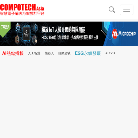
導
航
切
換
導
航
AI熱點播報
ESG永續發展
人工智慧
機器人
自動駕駛
AR/VR
Microchip
電子雜誌/e-Magazine
行動醫療