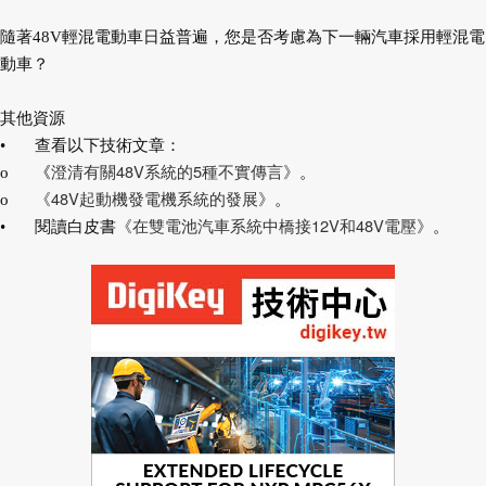
隨著48V輕混電動車日益普遍，您是否考慮為下一輛汽車採用輕混電
動車？
其他資源
•
查看以下技術文章：
澄清有關48V系統的5種不實傳言》
o
《
。
《48V起動機發電機系統的發展》
o
。
《在雙電池汽車系統中橋接12V和48V電壓》
•
閱讀白皮書
。