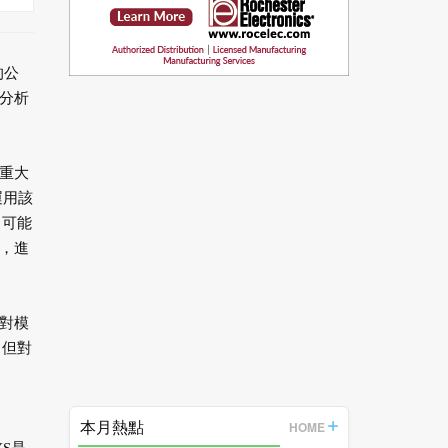
的公
分析
重大
運用該
，可能
，進
對模
，但對
本月熱點
HOME