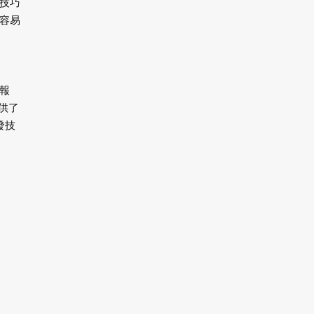
技巧
容易
報
供了
發技