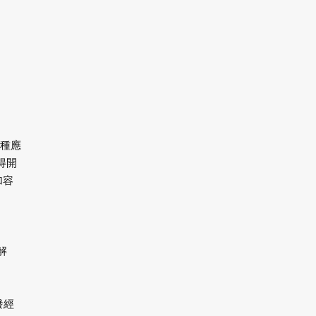
各種應
得開
加容
解
發經