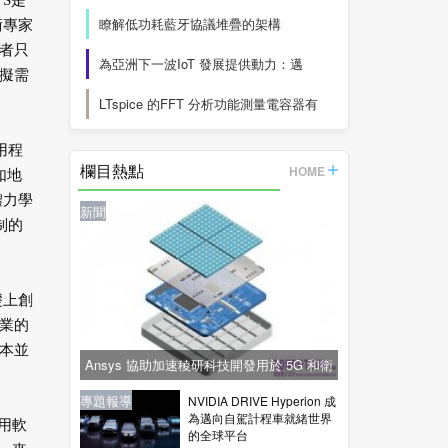
S是
瞭解低功耗藍牙協議堆疊的架構
術專家
者只
為亞洲下一波IoT 發展提供動力：邁
擬需
LTspice 的FFT 分析功能測量電容器有
用程
欄目熱點
HOME
如地
體力學
新聞
制的
礎上創
業的
本並
Ansys 協助加速稜研科技開發用於 5G 和衛
星通訊的下一代毫米波技術
新聞
新聞
專題報導
新聞
專題報導
NVIDIA DRIVE Hyperion 成
為邁向自駕計程車就緒世界
用軟
的全球平台