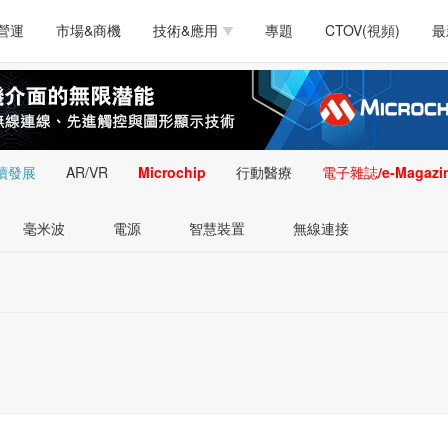
測試量測
通訊/網路
智慧設計
電源技術
汽車
營運
市場&商機
技術&應用
專題
CTOV(視頻)
最
軟體/工具
醫療電子
醫療電子
通訊&網路
介面
測試量測
通訊/網路
智慧設計
電源技術
汽車
人工智慧
安防監控
類比技術
LED/照明技術
微處
軟體/工具
醫療電子
醫療電子
通訊&網路
介面
嵌入技術
感測技術
量測
續發展
AR/VR
Microchip
行動醫療
電子雜誌/e-Magazi
人工智慧
安防監控
類比技術
LED/照明技術
微處
智慧型視覺影像/監
毫米波
電源
智慧裝置
無線連接
嵌入技術
感測技術
量測
控技術
智慧型視覺影像/監
控技術