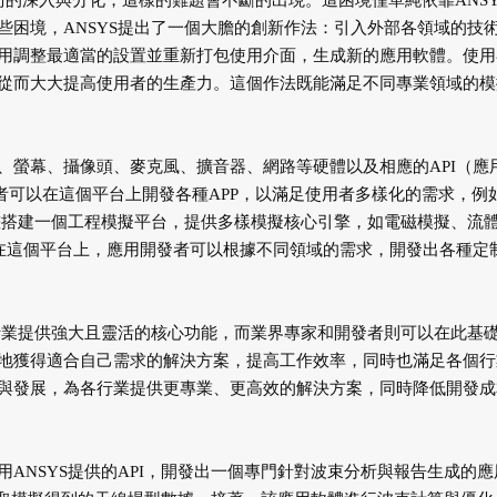
技術的深入與分化，這樣的難題會不斷的出現。這困境僅單純依靠ANSY
些困境，ANSYS提出了一個大膽的創新作法：引入外部各領域的技
用調整最適當的設置並重新打包使用介面，生成新的應用軟體。使用
從而大大提高使用者的生產力。這個作法既能滿足不同專業領域的模
、螢幕、攝像頭、麥克風、擴音器、網路等硬體以及相應的API（應
face）。應用開發者可以在這個平台上開發各種APP，以滿足使用者多樣化的需求，例
計畫搭建一個工程模擬平台，提供多樣模擬核心引擎，如電磁模擬、流
。在這個平台上，應用開發者可以根據不同領域的需求，開發出各種定
各行業提供強大且靈活的核心功能，而業界專家和開發者則可以在此基
地獲得適合自己需求的解決方案，提高工作效率，同時也滿足各個行
與發展，為各行業提供更專業、更高效的解決方案，同時降低開發成
ANSYS提供的API，開發出一個專門針對波束分析與報告生成的應