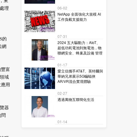
，來
06-02
處理
NetApp 全面強化大規模 AI
工作負載支援能力
07-31
S的
2024 五大驅動力：AIoT、
口網
超低功耗電池到無電池，物
聯網安全、蜂巢及設備 管理
01-17
的豐富
愛立信攜手AT&T、英特爾與
華納兄弟展示5G蝙蝠俠
領域
AR/VR混合實境體驗
大應用
02-27
透過萬物互聯簡化生活
覽器
的問
01-14