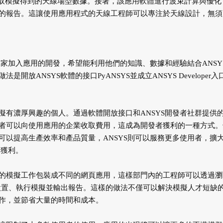
體獲取模擬得到的天線場型數據。接著，該應用軟體進行波束計算與優化
的報告。這讓使用應用程式的天線工程師可以專注於天線設計，無須
專家加入應用的開發，希望能利用他們的知識、數據和經驗結合ANSY
ANSYS軟體的接口PyANSYS並成立ANSYS Developer入
擬有濃厚興趣的個人。通過軟體開放接口和ANSYS開發者社群提供
者可以向使用應用的企業收取費用，這成為開發者獲利的一種方式。
可以提高生產效率和產品質量，ANSYS則可以服務更多使用者，擴
中獲利。
的模擬工作包裝成不同的網頁應用，這樣部門內的工程師可以透過瀏
成設置、執行模擬並輸出報告。這樣的做法不僅可以解決模擬人才短缺
作，並節省大量的時間和成本。