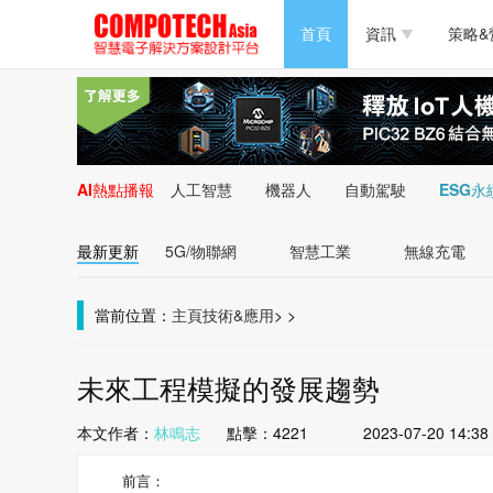
半導體/零組件
首頁
資訊
策略&
PC/周邊
半導體/零組件
新能源
PC/周邊
AI熱點播報
人工智慧
機器人
自動駕駛
ESG永
新能源
最新更新
5G/物聯網
智慧工業
無線充電
當前位置：
主頁
技術&應用
>
>
未來工程模擬的發展趨勢
本文作者：
林鳴志
點擊：
4221
2023-07-20 14:38
前言：