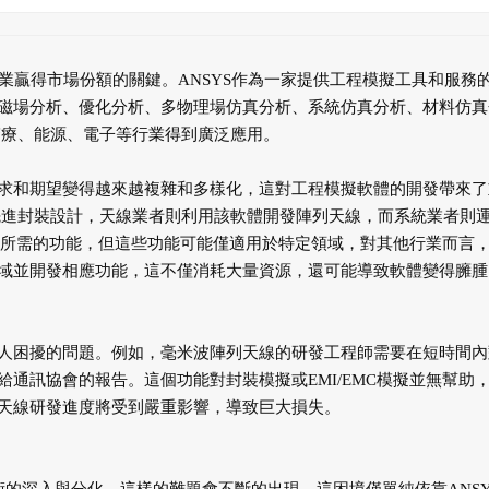
贏得市場份額的關鍵。ANSYS作為一家提供工程模擬工具和服務
磁場分析、優化分析、多物理場仿真分析、系統仿真分析、材料仿真
醫療、能源、電子等行業得到廣泛應用。
求和期望變得越來越複雜和多樣化，這對工程模擬軟體的開發帶來了
行先進封裝設計，天線業者則利用該軟體開發陣列天線，而系統業者則
各自所需的功能，但這些功能可能僅適用於特定領域，對其他行業而言
域並開發相應功能，這不僅消耗大量資源，還可能導致軟體變得臃腫
人困擾的問題。例如，毫米波陣列天線的研發工程師需要在短時間內
通訊協會的報告。這個功能對封裝模擬或EMI/EMC模擬並無幫助
天線研發進度將受到嚴重影響，導致巨大損失。