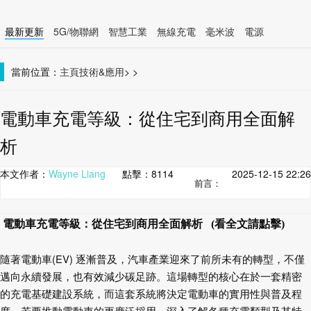
最新更新
5G/物聯網
智慧工業
無線充電
毫米波
電源
智慧裝置
無線連接
當前位置：
主頁
技術&應用
>
>
電動車充電等級：從住宅到商用全面解
析
本文作者：
Wayne Liang
點擊：
8114
2025-12-15 22:26
前言：
電動車充電等級：從住宅到商用全面解析 (看全文請點擊)
隨著電動車
(EV)
逐漸普及，汽車產業迎來了前所未有的轉型，不僅
邁向永續發展，也有效減少碳足跡。這場轉型的核心在於一套精密
的充電基礎建設系統，而這套系統將決定電動
車的實用性與普及程