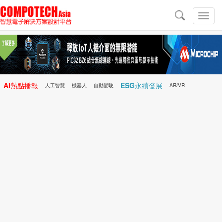
導
航
切
換
導
航
AI熱點播報
ESG永續發展
人工智慧
機器人
自動駕駛
AR/VR
Microchip
電子雜誌/e-Magazine
行動醫療