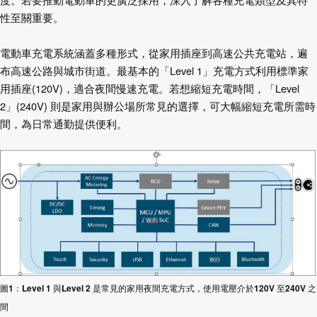
度。若要推動電動車的更廣泛採用，深入了解各種充電類型及其特
關重要。
性至
電動車充電系統涵蓋多種形式，從家用插座到高速公共充電站，遍
布高速公路與城市街道。最基本的「
Level 1
」充電方式利用標準家
用插座
(120V)
，適合夜間慢速充電。若想縮短
充電時間，「
Level
2
」
(240V)
則是家用與辦公場所常見的選擇，可大幅縮短充電所需時
間，為日常通勤提供便利。
圖
1
：
Level 1
與
Level 2
是常見的家用夜間充電方式，使用電壓介於
120V
至
240V
之
間