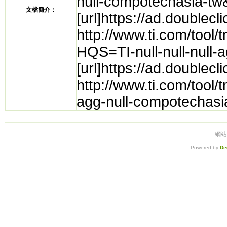
null-compotechasia-
文檔簡介：
[url]https://ad.double
http://www.ti.com/too
HQS=TI-null-null-null
[url]https://ad.double
http://www.ti.com/tool
agg-null-compotecha
網站
Powered by
De