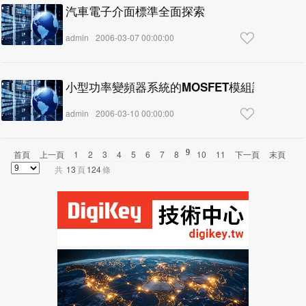
汽車電子介面標準全面探索
admin
2006-03-07 00:00:00
小型功率變頻器系統的MOSFET模組設計
admin
2006-03-10 00:00:00
9
首頁
上一頁
1
2
3
4
5
6
7
8
10
11
下一頁
末頁
共
13
頁
124
條