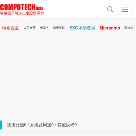
導
航
切
換
導
特別企畫
ESG永續發展
Microchip
航
人工智慧
機器人
自動駕駛
區塊鏈
行動醫療
AR/VR
技術分類0 / 系統及周邊0 / 其他設備0