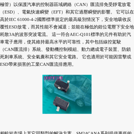
極管）以保護汽車的控制器區域網絡（CAN）匯流排免受靜電放電
（ESD）、電氣快速瞬變（EFT）和其它過壓瞬變的影響。 它可以在
高於IEC 61000-4-2國際標準規定的最高級別情況下，安全地吸收反
覆性ESD放電，而其性能不會減退；並能在極低的鉗位電壓下安全地
耗散3A的波形突波電流。 這一符合AEC-Q101標準的元件有助於汽
車電子應用，使其維持最高水平的可靠性，其中包括線控駕駛
（CAN匯流排）系統、發動機控制模組、動力總成電子裝置、防鎖
死剎車系統、安全氣囊和其它安全電路。 它也適用於可能因雷擊或
ESD帶來損害的工業CAN匯流排應用。
相較於市場上其它同類型的解決方案，SM24CANA系列提供更低的