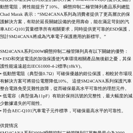
動態電阻，將性能提升了10%。 瞬態抑制二極管陣列產品系列總監
Chad Marak 表示：“SM24CANA系列為消費者提供了更高層次的保
護解決方案，有助於延長關鍵設備的使用壽命，能在滿足苛刻的汽
車AEC-Q101質量標準所有相關要求，同時提供更可靠的ESD保護，
預計SM24CANA將成為汽車電子保護應用的新標竿。”
SM24CANA系列200W瞬態抑制二極管陣列具有以下關鍵的優勢：
• ESD和突波電流的加強保護使汽車環境相關產品無後顧之憂，其保
護性能遠遠超出IEC61000-4-2標準(±8kV)。
• 低動態電阻（典型值0.7Ω）可確保優越的鉗位保護，相較於市場現
有解決方案可將箝位電壓降低10%。 這使SM24CANA系列保護汽車
整合電路免受災難性故障，從而確保最高水平可靠性的理想元件。
• 低電容（典型值為11pF）有助於保持訊號的完整性，最大幅度的減
少數據遺失的可能性。
• 符合AEC-Q101汽車電子元件標準，可確保最高水平的可靠性。
供貨情况