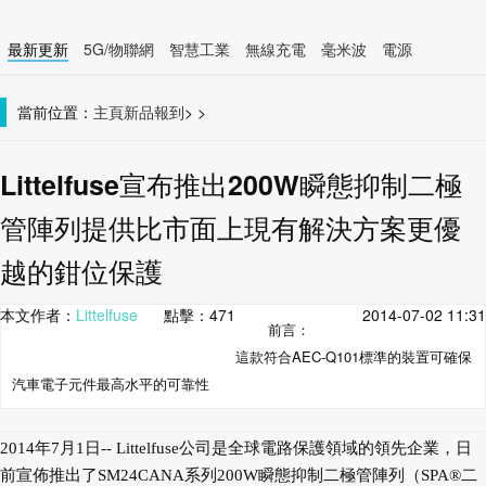
最新更新
5G/物聯網
智慧工業
無線充電
毫米波
電源
智慧裝置
無線連接
當前位置：
主頁
新品報到
>
>
Littelfuse宣布推出200W瞬態抑制二極
管陣列提供比市面上現有解決方案更優
越的鉗位保護
本文作者：
Littelfuse
點擊：
471
2014-07-02 11:31
前言：
這款符合AEC-Q101標準的裝置可確保
汽車電子元件最高水平的可靠性
2014年7月1日-- Littelfuse公司是全球電路保護領域的領先企業，日
前宣佈推出了SM24CANA系列200W瞬態抑制二極管陣列（SPA®二