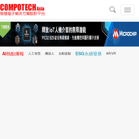
導
航
切
換
導
航
AI熱點播報
ESG永續發展
人工智慧
機器人
自動駕駛
AR/VR
Microchip
電子雜誌/e-Magazine
行動醫療