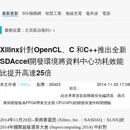
最新更新
5G/物聯網
智慧工業
無線充電
毫米波
電源
智慧裝置
無線連接
當前位置：
主頁
新品報到
>
>
Xilinx針對OpenCL、C 和C++推出全新
SDAccel開發環境將資料中心功耗效能
比提升高達25倍
本文作者：
Xilinx
點擊：
26403
2014-11-20 17:08
前言：
結合界業首款架構最佳化編譯器、函式
庫與開發板為FPGA帶來完全類 CPU/GPU的開發與運作時間體驗
2014年11月20日--美商賽靈思 (Xilinx, Inc.；NASDAQ：XLNX)於
2014年國際超級運算大會 (Supercomputing 2014) 中針對