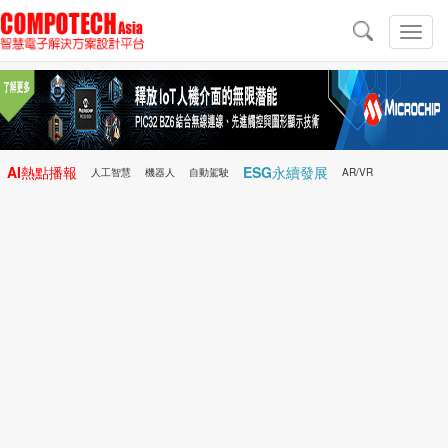
導
航
切
換
導
航
AI熱點播報
ESG永續發展
人工智慧
機器人
自動駕駛
AR/VR
Microchip
電子雜誌/e-Magazine
行動醫療