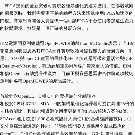
「FPGA技術的全新突破可實現各種最佳化的運算應用。在部署戴爾
的伺服器時，我們需要更容易的編程方法來降低使用FPGA加速器的
門檻。賽靈思為開發人員提供一個可讓FPGA平台使用者加速生產力
的軟體環境，無疑是一個正確的發展方向。」
IBM電源開發副總裁暨OpenPOWER總裁Brad McCredie表示：「IBM
非常應同賽靈思為其FPGA元件實現軟體可編程能力的發展方向。利
用C、C++與OpenCL建置的最佳化FPGA加速器可帶來靈活性與QoR
(Quality-of-Results)，有助於加速IBM為客戶帶來更大的價值。IBM
相信OpenCL有助提升生產力，目前正與賽靈思緊密合作將這項技術
運用到各種OpenPOWER的產品設計。」
首款針對OpenCL、C和 C++的架構最佳化編譯器
相較於CPU和GPU，SDAccel的架構最佳化編譯器可提供高達25倍的
功耗效能比，其效能和資源使用率更是其他FPGA解決方案的3倍。
SDAccel運用超過1,000名程式設計人員使用的基礎編譯器技術，可
充分發揮該編譯器的性能，並讓軟體開發人員採用全新或既有的
OpenCL、C和 C++程式碼建立高效能加速器，並針對運算搜尋、圖