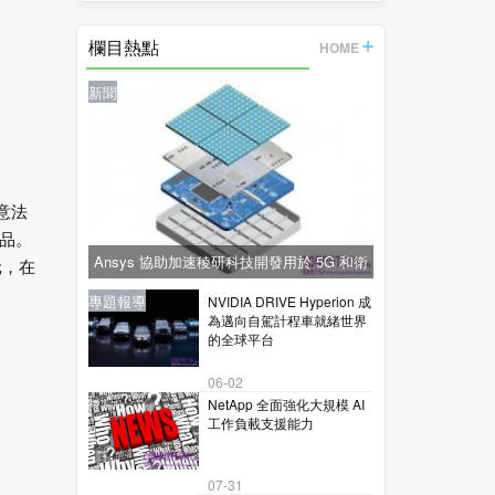
的
欄目熱點
HOME
新聞
意法
品。
Ansys 協助加速稜研科技開發用於 5G 和衛
元，在
星通訊的下一代毫米波技術
新聞
新聞
專題報導
新聞
專題報導
NVIDIA DRIVE Hyperion 成
為邁向自駕計程車就緒世界
的全球平台
06-02
NetApp 全面強化大規模 AI
工作負載支援能力
07-31