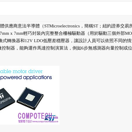
應商意法半導體（STMicroelectronics，簡稱ST；紐約證券交易
個7mm x 7mm輕巧封裝內完整整合柵極驅動器（用於驅動三個外部MOS
DC切換式轉換器和12V LDO低壓差穩壓器，讓設計人員可以依照不同的
Hz微控制器，能夠運作馬達控制演算法，例如6步無感測器向量控制或