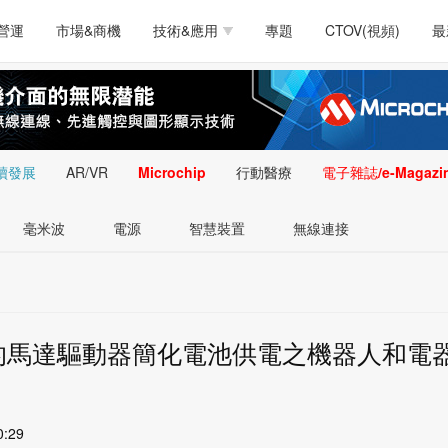
測試量測
通訊/網路
智慧設計
電源技術
汽車
營運
市場&商機
技術&應用
專題
CTOV(視頻)
最
軟體/工具
醫療電子
醫療電子
通訊&網路
介面
測試量測
通訊/網路
智慧設計
電源技術
汽車
人工智慧
安防監控
類比技術
LED/照明技術
微處
軟體/工具
醫療電子
醫療電子
通訊&網路
介面
嵌入技術
感測技術
量測
續發展
AR/VR
Microchip
行動醫療
電子雜誌/e-Magazi
人工智慧
安防監控
類比技術
LED/照明技術
微處
智慧型視覺影像/監
毫米波
電源
智慧裝置
無線連接
嵌入技術
感測技術
量測
控技術
智慧型視覺影像/監
控技術
U的馬達驅動器簡化電池供電之機器人和電
0:29