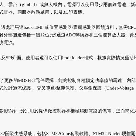
動機器人、雲台（gimbal）或無人機內，電源可以使用最少兩個鋰電池。
式電器、伺服器散熱風扇，以及3D印表機。
處理馬達back-EMF 或位置感測器/霍爾感測器回饋資料，無需CP
外部週邊包括一個12位元9通道ADC轉換器和三個運算放大器。此
測電流。
SPI介面。使用者還可以使用boot loader程式，根據實際情況靈活
供了更多的MOSFET元件選擇，能夠控制各種額定功率值的馬達。內
流保護 、交叉導通/擊穿保護、欠壓鎖保護（Under-Voltage
V LDO低壓差穩壓器，分別用於提供微控制器和柵極驅動電路的供電，進而簡化
發生態系統，包括STM32Cube套裝軟體、STM32 Nucleo硬體