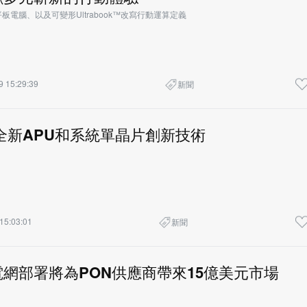
電腦、以及可變形Ultrabook™改寫行動運算定義
9 15:29:39
新聞
全新APU和系統單晶片創新技術
15:03:01
新聞
網部署將為PON供應商帶來15億美元市場