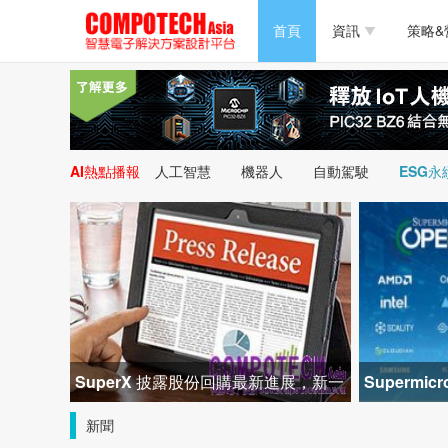
半導體/零組件
首頁
資訊
策略&
PC/周邊
半導體/零組件
新能源
PC/周邊
AI熱點播報
人工智慧
機器人
自動駕駛
ESG永
新能源
SuperX 披露股份回購最新進展，新一
Superm
輪迴購落地堅定長期價值成長
峰會匯聚 2
新聞