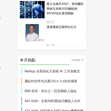
愛立信攜手AT&T、英特爾與
華納兄弟展示5G蝙蝠俠
AR/VR混合實境體驗
02-27
透過萬物互聯簡化生活
01-14
本月熱點
HOME
NetApp 全面強化大規模 AI 工作負載支
瀾起科技率先試產CXL® 3.2內存擴展
IBM 研究：四分之一惡意網絡入侵由
AAI 2026：全新AMD開放式機器人合作
AAI 2026: AMD推出AMD Helios機櫃級解