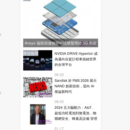
Ansys 協助加速稜研科技開發用於 5G 和衛
星通訊的下一代毫米波技術
新聞
新聞
專題報導
新聞
專題報導
NVIDIA DRIVE Hyperion 成
為邁向自駕計程車就緒世界
的全球平台
06-02
Sandisk 於 FMS 2026 展示
NAND 創新技術，迎向 AI
推論新時代
08-05
2024 五大驅動力：AIoT、
超低功耗電池到無電池，物
聯網安全、蜂巢及設備 管理
01-17