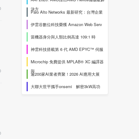
決方
Palo Alto Networks 最新研究：台灣企業
伊雲谷數位科技榮獲 Amazon Web Serv
當機器身分與人類比例高達 109:1 時
神雲科技搭載第 6 代 AMD EPYC™ 伺服
Microchip 免費提供 MPLAB® XC 編譯器
與
逾200家AI業者齊聚！2026 AI應用大展
大聯大世平攜手onsemi 解密3kW高功