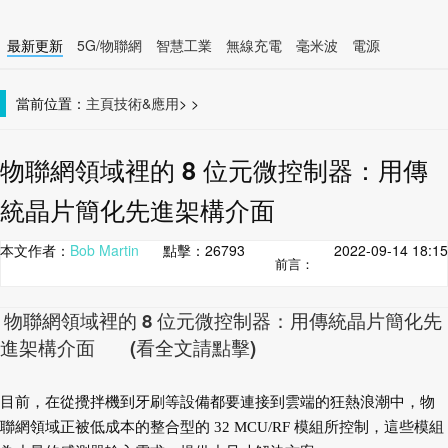
最新更新
5G/物聯網
智慧工業
無線充電
毫米波
電源
智慧裝置
無線連接
當前位置：
主頁
技術&應用
>
>
物聯網領域裡的 8 位元微控制器：用傳
統晶片簡化先進架構介面
本文作者：
Bob Martin
點擊：
26793
2022-09-14 18:15
前言：
物聯網領域裡的 8 位元微控制器：用傳統晶片簡化先
進架構介面 (看全文請點擊)
目前，在從攪拌機到牙刷等設備都要連接到雲
端的狂熱浪潮中，物
聯網領域正被低成本的整合型
的 32 MCU/RF 模組所控制，這些模組