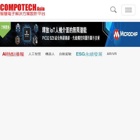
導
航
切
換
導
航
AI熱點播報
ESG永續發展
人工智慧
機器人
自動駕駛
AR/VR
Microchip
電子雜誌/e-Magazine
行動醫療