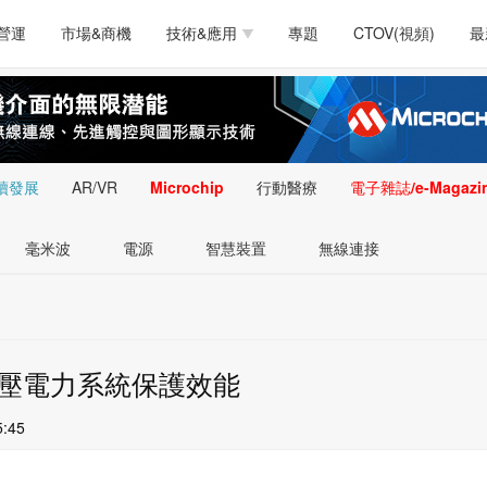
測試量測
通訊/網路
智慧設計
電源技術
汽車
營運
市場&商機
技術&應用
專題
CTOV(視頻)
最
軟體/工具
醫療電子
醫療電子
通訊&網路
介面
測試量測
通訊/網路
智慧設計
電源技術
汽車
人工智慧
安防監控
類比技術
LED/照明技術
微處
軟體/工具
醫療電子
醫療電子
通訊&網路
介面
嵌入技術
感測技術
量測
續發展
AR/VR
Microchip
行動醫療
電子雜誌/e-Magazi
人工智慧
安防監控
類比技術
LED/照明技術
微處
智慧型視覺影像/監
毫米波
電源
智慧裝置
無線連接
嵌入技術
感測技術
量測
控技術
智慧型視覺影像/監
控技術
高壓電力系統保護效能
5:45