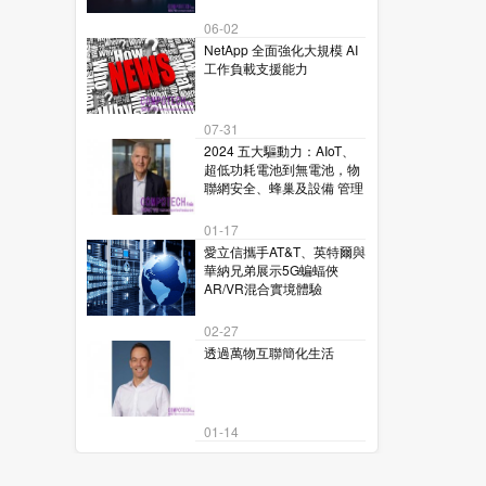
06-02
NetApp 全面強化大規模 AI
工作負載支援能力
07-31
2024 五大驅動力：AIoT、
超低功耗電池到無電池，物
聯網安全、蜂巢及設備 管理
01-17
愛立信攜手AT&T、英特爾與
華納兄弟展示5G蝙蝠俠
AR/VR混合實境體驗
02-27
透過萬物互聯簡化生活
01-14