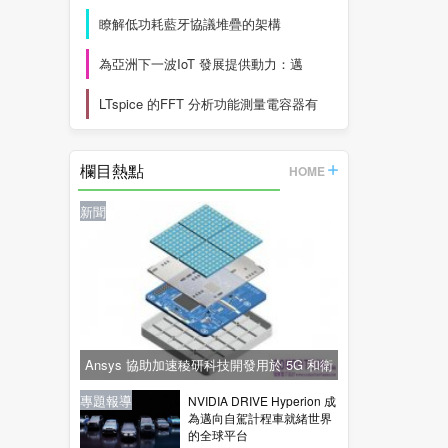
瞭解低功耗藍牙協議堆疊的架構
為亞洲下一波IoT 發展提供動力：邁
LTspice 的FFT 分析功能測量電容器有
欄目熱點
HOME
新聞
Ansys 協助加速稜研科技開發用於 5G 和衛
星通訊的下一代毫米波技術
新聞
新聞
專題報導
新聞
專題報導
NVIDIA DRIVE Hyperion 成
為邁向自駕計程車就緒世界
的全球平台