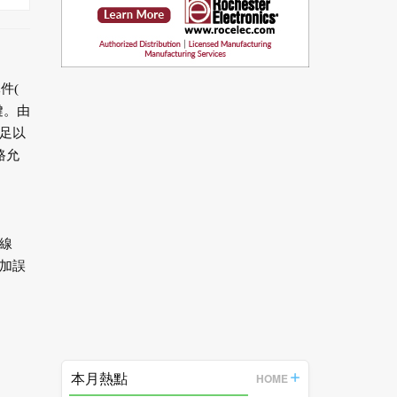
元件
(
鍵。由
足以
路允
線
加誤
本月熱點
HOME