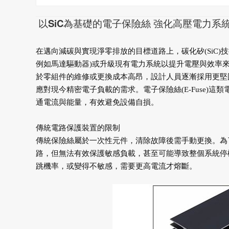
以SiC為基礎的電子保險絲 強化高壓電力系
在邁向減碳與實現淨零排放的目標道路
上，碳化矽(SiC
例如馬達驅動器)或升級現有電力系統以提升
電壓與效率
於零組
件的維修或更換成本高昂，設計人員逐漸採用
更堅
應對現今精密
電子負載的需求。電子保險絲(E-Fuse)這類
通電流與能量，有效
避免設備自損。
傳統電路保護裝置的限制
傳統保險絲屬於一次性元件，清除故障後
需手動更換。為
路，
但無法有效保護敏感負載，甚至可能導致整個
系統停
跳機率，或
變得不敏感，需要更高電流才熔斷。