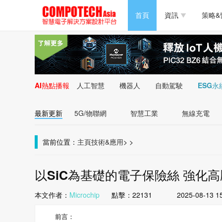
半導體/零組件
首頁
資訊
策略&
PC/周邊
半導體/零組件
新能源
PC/周邊
AI熱點播報
人工智慧
機器人
自動駕駛
ESG永
新能源
最新更新
5G/物聯網
智慧工業
無線充電
當前位置：
主頁
技術&應用
>
>
以SiC為基礎的電子保險絲 強化
本文作者：
Microchip
點擊：
22131
2025-08-13 1
前言：