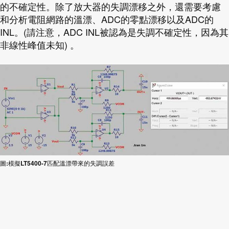
的不確定性。除了放大器的失調漂移之外，還需要考慮
和分析電阻網路的溫漂、
ADC
的零點漂移以及
ADC
的
INL
。
(
請注意，
ADC INL
被認為是失調不確定性，因為其
非線性峰值未知
)
。
圖:模擬LT5400-7匹配溫漂帶來的失調誤差