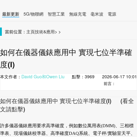
最新更新
5G/物聯網
智慧工業
無線充電
毫米波
電源
智慧裝置
無線連接
當前位置：
主頁
技術&應用
>
>
如何在儀器儀錶應用中 實現七位半準確
度(I)
本文作者：
David Guo和Owen Liu
點擊：
3969
2026-06-17 10:01
前言：
如何在儀器儀錶應用中 實現七位半準確度(I) (看全
文請點擊)
許多儀器儀錶應用要求高準確度，例如數
位萬用表(DMM)、三相標
準表、現場儀錶校準
器、高準確度DAQ系統、電子秤/實驗室天平、