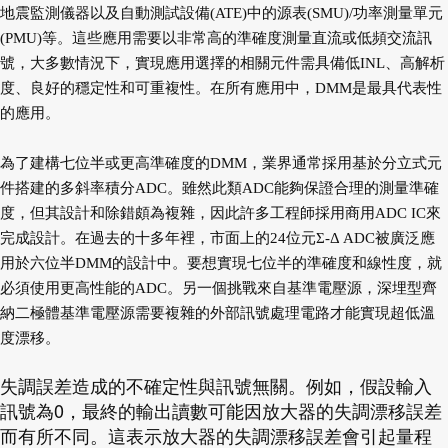
地震監測儀器以及自動測試設備(ATE)中的源
表(SMU)/功率測量單元
(PMU)等。這些應用
需要以非常高的準確度測量直流或低頻交流訊
號，大多數情況下，實現應用選擇的相關元件
需具備低INL、高解析
度、良好的穩定性和可
重複性。在所有應用中，DMM是最具代表性
的
應用。
為了建構七位半或更高準確度的DMM，
業界通常採用基於分立式元
件搭建的多斜率積
分ADC。雖然此類ADC能夠保證合理的測量
準確
度，但其設計和除錯頗為複雜，因此許多
工程師採用商用ADC IC來
完成設計。在過去
的十多年裡，市面上的24位元Σ-Δ ADC被廣
泛應
用於六位半DMM的設計中。要想實現七
位半的準確度和線性度，就
必須使用更高性能
的ADC。另一個挑戰來自基準電壓源，深埋型
齊
納二極體基準電壓源需要複雜的外部訊號處
理電路才能實現超低溫
度漂移。
失調誤差造成的不確定性與訊號無關。例如，假設輸入
訊號為
0
，最終的輸出讀數可能因放大器的失調漂移誤差
而有所不同。這表示放大器的失調漂移誤差會引起量程