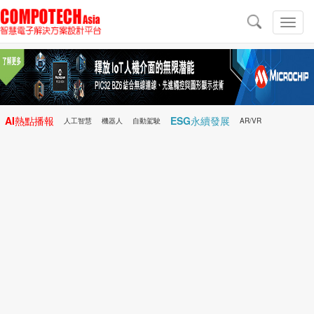
導
航
切
換
導
航
AI熱點播報
ESG永續發展
人工智慧
機器人
自動駕駛
AR/VR
Microchip
電子雜誌/e-Magazine
行動醫療