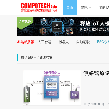
半導體/零組件
首頁
資訊
策略&
PC/周邊
半導體/零組件
新能源
PC/周邊
AI熱點播報
人工智慧
機器人
自動駕駛
ESG永
新能源
技術&應用 / 電源技術
無線醫療
Tony Armstrong
2