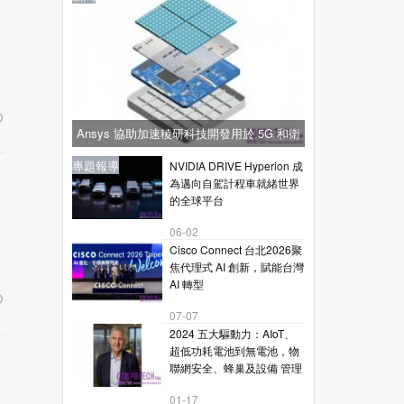
Ansys 協助加速稜研科技開發用於 5G 和衛
星通訊的下一代毫米波技術
新聞
新聞
專題報導
新聞
專題報導
NVIDIA DRIVE Hyperion 成
為邁向自駕計程車就緒世界
的全球平台
06-02
Cisco Connect 台北2026聚
焦代理式 AI 創新，賦能台灣
AI 轉型
07-07
2024 五大驅動力：AIoT、
超低功耗電池到無電池，物
聯網安全、蜂巢及設備 管理
01-17