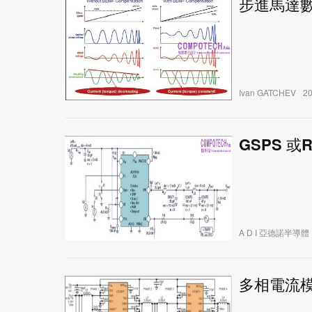
步進馬達
Ivan GATCHEV
20
GSPS 
A D I 亞德諾半導體
多相電流模