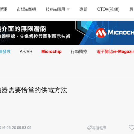
測試量測
通訊/網路
智慧設計
電源技術
汽車
營運
市場&商機
技術&應用
專題
CTOV(視頻)
最
軟體/工具
醫療電子
醫療電子
通訊&網路
介面
測試量測
通訊/網路
智慧設計
電源技術
汽車
人工智慧
安防監控
類比技術
LED/照明技術
微處
軟體/工具
醫療電子
醫療電子
通訊&網路
介面
嵌入技術
感測技術
量測
續發展
AR/VR
Microchip
行動醫療
電子雜誌/e-Magazi
人工智慧
安防監控
類比技術
LED/照明技術
微處
智慧型視覺影像/監
嵌入技術
感測技術
量測
控技術
智慧型視覺影像/監
儀器需要恰當的供電方法
控技術
016-06-20 09:53:09
專題報導