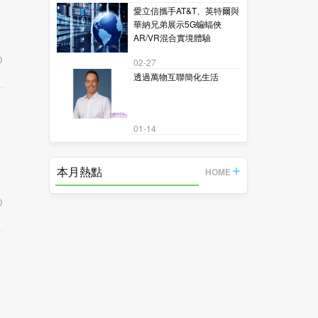
愛立信攜手AT&T、英特爾與
華納兄弟展示5G蝙蝠俠
AR/VR混合實境體驗
02-27
透過萬物互聯簡化生活
01-14
本月熱點
HOME