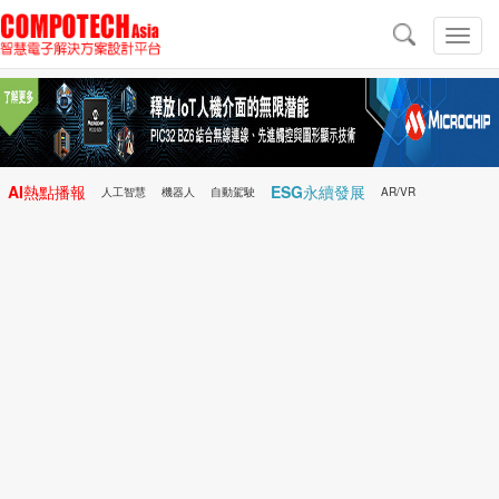
導
航
切
換
導
航
AI熱點播報
ESG永續發展
人工智慧
機器人
自動駕駛
AR/VR
Microchip
電子雜誌/e-Magazine
行動醫療