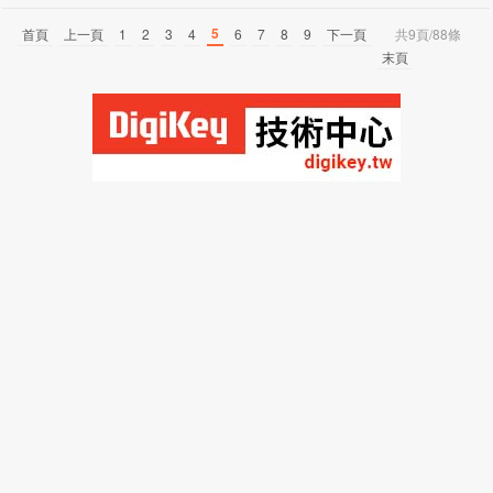
5
首頁
上一頁
1
2
3
4
6
7
8
9
下一頁
共9頁/88條
末頁