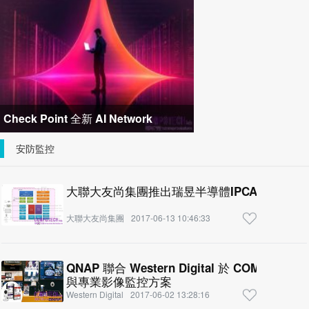
關節模組 布局機器人與精密
Check Point 全新 AI Network
Firewall 顛覆防火牆傳統模式，消弭網
安防監控
路
大聯大友尚集團推出瑞昱半導體IPCAM SoC
大聯大友尚集團
2017-06-13 10:46:33
QNAP 聯合 Western Digital 於 COMP
與專業影像監控方案
Western Digital
2017-06-02 13:28:16