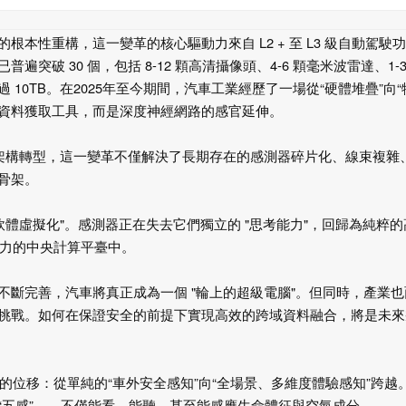
的根本性重構，這一變革的核心驅動力來自
L2 +
至
L3
級自動駕駛功
已普遍突破
30
個，包括
8-12
顆高清攝像頭、
4-6
顆毫米波雷達、
1-
過
10TB
。在
2025
年至今期間，汽車工業經歷了一場從“硬體堆疊”向“
的資料獲取工具，而是深度神經網路的感官延伸。
架構轉型，這一變革不僅解決了長期存在的感測器碎片化、線束複雜
骨架。
軟體虛擬化
"
。感測器正在失去它們獨立的
"
思考能力
"
，回歸為純粹的
力的中央計算平臺中。
不斷完善，汽車將真正成為一個
"
輪上的超級電腦
"
。但同時，產業也
挑戰。如何在保證安全的前提下實現高效的跨域資料融合，將是未來
位移：從單純的“車外安全感知”向“全場景、多維度體驗感知”跨越
“五感”——不僅能看、能聽，甚至能感應生命體征與空氣成分。