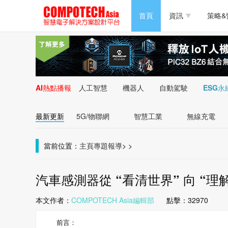
半導體/零組件
首頁
資訊
策略&
PC/周邊
半導體/零組件
新能源
PC/周邊
AI熱點播報
人工智慧
機器人
自動駕駛
ESG永
新能源
最新更新
5G/物聯網
智慧工業
無線充電
當前位置：
主頁
專題報導
>
>
汽車感測器從 “看清世界” 向 “理
本文作者：
COMPOTECH Asia編輯部
點擊：
32970
前言：