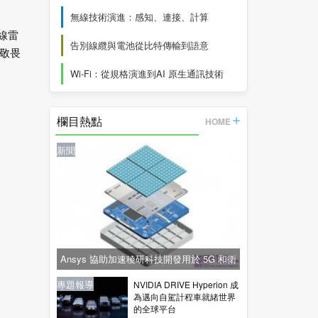
無線技術演進：感知、連接、計算
線雷
告別線纜與電池從比特傳輸到語意
敬畏
Wi-Fi：從規格演進到AI 原生通訊技術
欄目熱點
HOME
新聞
Ansys 協助加速稜研科技開發用於 5G 和衛
星通訊的下一代毫米波技術
新聞
新聞
專題報導
新聞
專題報導
NVIDIA DRIVE Hyperion 成
為邁向自駕計程車就緒世界
的全球平台