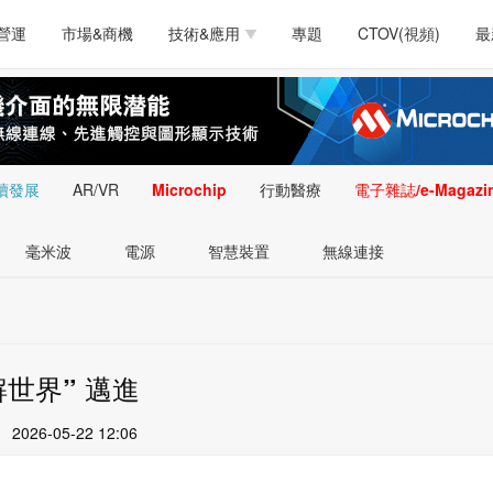
測試量測
通訊/網路
智慧設計
電源技術
汽車
營運
市場&商機
技術&應用
專題
CTOV(視頻)
最
軟體/工具
醫療電子
醫療電子
通訊&網路
介面
測試量測
通訊/網路
智慧設計
電源技術
汽車
人工智慧
安防監控
類比技術
LED/照明技術
微處
軟體/工具
醫療電子
醫療電子
通訊&網路
介面
嵌入技術
感測技術
量測
續發展
AR/VR
Microchip
行動醫療
電子雜誌/e-Magazi
人工智慧
安防監控
類比技術
LED/照明技術
微處
智慧型視覺影像/監
毫米波
電源
智慧裝置
無線連接
嵌入技術
感測技術
量測
控技術
智慧型視覺影像/監
控技術
解世界” 邁進
2026-05-22 12:06