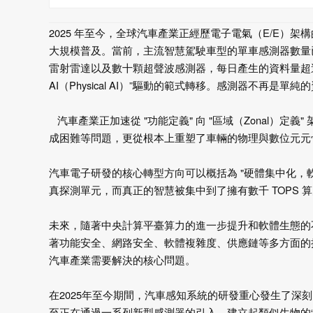
2025
年至今，全球汽車產業正經歷電子電氣（
E/E
）架構
大規模普及。當前，主流智慧駕駛車型的單車感測器數量
雷射雷達以及數十顆超聲波感測器，每日產生的資料量超
AI
（
Physical AI
）”驅動的範式轉移。感測器不再是單純
汽車產業正加速從
"
功能定義
"
向
"
區域（
Zonal
）定義
"
成困難等問題，更從根本上重塑了車輛的物理與數位元元
汽車電子研發的核心轉型方向可以概括為
"
硬體集中化，
真探測單元，而真正的智慧被集中到了擁有數千
TOPS
算
未來，隨著中央計算平臺算力的進一步提升和軟體生態的
著功能安全、網路安全、軟體複雜度、供應鏈等多方面的
汽車產業需要解決的核心問題。
在
2025
年至今期間，汽車感知系統的研發重心發生了深刻的
至正在通過一系列新型感測器的引入，建立起類似生物的