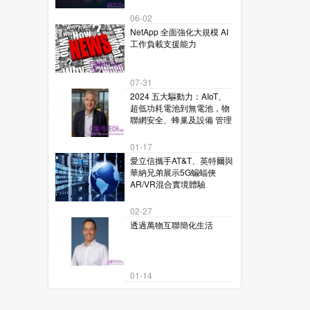
06-02
NetApp 全面強化大規模 AI
工作負載支援能力
07-31
2024 五大驅動力：AIoT、
超低功耗電池到無電池，物
聯網安全、蜂巢及設備 管理
01-17
愛立信攜手AT&T、英特爾與
華納兄弟展示5G蝙蝠俠
AR/VR混合實境體驗
02-27
透過萬物互聯簡化生活
01-14