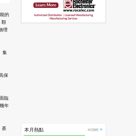
能的
3
顆
物理
、集
高保
面臨
幾年
。甚
本月熱點
HOME