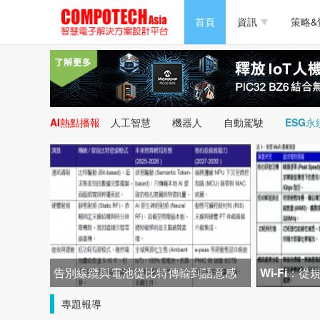
半導體/零組件
首頁
資訊
策略&
PC/周邊
半導體/零組件
新能源
PC/周邊
AI熱點播報
人工智慧
機器人
自動駕駛
ESG永
新能源
告別線纜與電池從比特傳輸到語意感
Wi-Fi：
知
專題報導