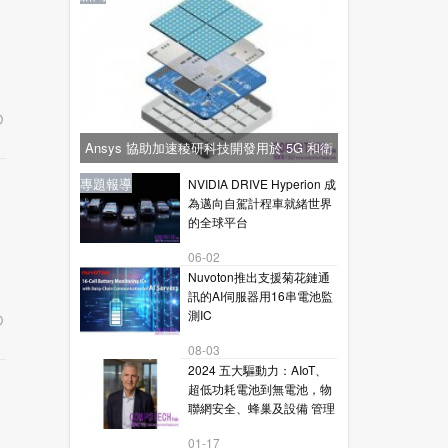
Ansys 協助加速稜研科技開發用於 5G 和衛
星通訊的下一代毫米波技術
新聞
新聞
專題報導
新聞
專題報導
NVIDIA DRIVE Hyperion 成
為邁向自駕計程車就緒世界
的全球平台
06-02
Nuvoton推出支援菊花鏈通
訊的AI伺服器用16串電池監
測IC
08-03
2024 五大驅動力：AIoT、
超低功耗電池到無電池，物
聯網安全、蜂巢及設備 管理
01-17