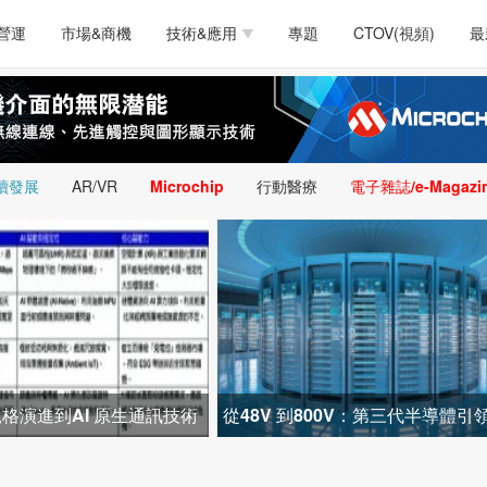
測試量測
通訊/網路
智慧設計
電源技術
汽車
營運
市場&商機
技術&應用
專題
CTOV(視頻)
最
軟體/工具
醫療電子
醫療電子
通訊&網路
介面
測試量測
通訊/網路
智慧設計
電源技術
汽車
人工智慧
安防監控
類比技術
LED/照明技術
微處
軟體/工具
醫療電子
醫療電子
通訊&網路
介面
嵌入技術
感測技術
量測
續發展
AR/VR
Microchip
行動醫療
電子雜誌/e-Magazi
人工智慧
安防監控
類比技術
LED/照明技術
微處
智慧型視覺影像/監
嵌入技術
感測技術
量測
控技術
智慧型視覺影像/監
控技術
從規格演進到AI 原生通訊技術
從48V 到800V：第三代半導體引
智算中心電力