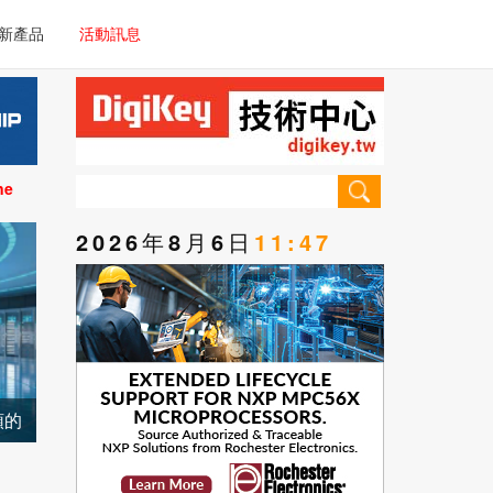
電子/車載系統
新產品
活動訊息
技術
電子/車載系統
理器/微控制器
技術
儀器
ne
理器/微控制器
2026年8月6日
11:47
儀器
領的