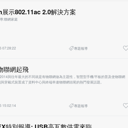
m展示802.11ac 2.0解決方案
報導:聯網家庭
6 07:28:22
專題報導
物聯網起飛
aipei2014與往年最大的不同就是有物聯網做為主題性，智慧型手機/平板的普及使物聯網
端與穿戴式裝置成了資料中心與終端串連物聯網頭尾的熱門發展話題。
5 15:02:14
專題報導
TEX特別報導: USB高瓦數供電來臨