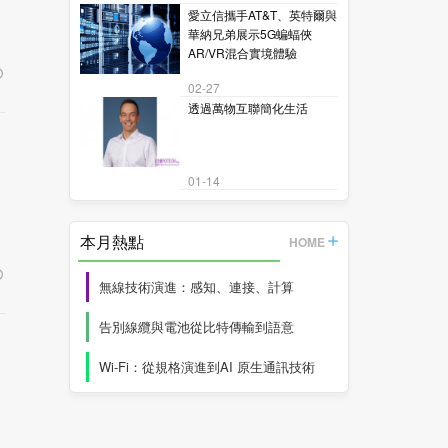
愛立信攜手AT&T、英特爾與
華納兄弟展示5G蝙蝠俠
AR/VR混合實境體驗
02-27
透過萬物互聯簡化生活
01-14
本月熱點
HOME
無線技術演進：感知、連接、計算
告別線纜與電池從比特傳輸到語意
Wi-Fi：從規格演進到AI 原生通訊技術