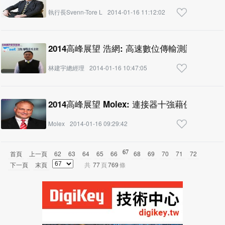
執行長Svenn-Tore L
2014-01-16 11:12:02
2014高峰展望 浩網: 高速數位傳輸測試的新挑
林建宇總經理
2014-01-16 10:47:05
2014高峰展望 Molex: 連接器十強藉併購擴
Molex
2014-01-16 09:29:42
67
首頁
上一頁
62
63
64
65
66
68
69
70
71
72
下一頁
末頁
共
77
頁
769
條