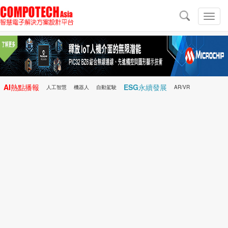
導
航
切
換
導
航
AI熱點播報
ESG永續發展
人工智慧
機器人
自動駕駛
AR/VR
Microchip
電子雜誌/e-Magazine
行動醫療