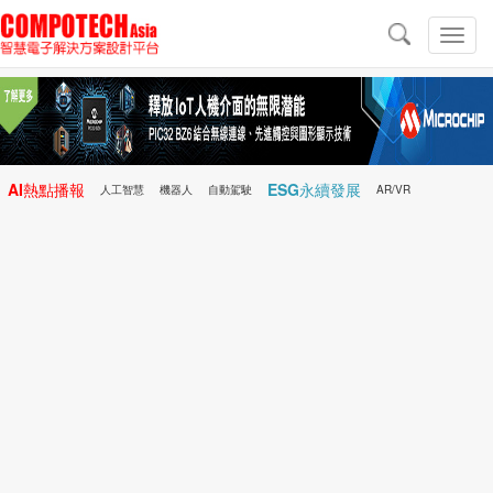
導
航
切
換
導
航
AI熱點播報
ESG永續發展
人工智慧
機器人
自動駕駛
AR/VR
Microchip
電子雜誌/e-Magazine
行動醫療