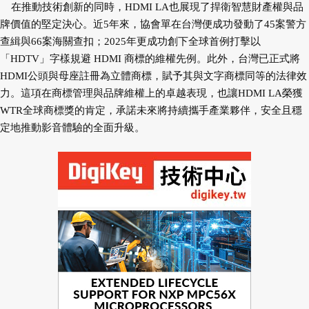
在推動技術創新的同時，HDMI LA也展現了捍衛智慧財產權與品
牌價值的堅定決心。近5年來，協會單在台灣便成功發動了45案警方
查緝與66案海關查扣；2025年更成功創下全球首例打擊以
「HDTV」字樣規避 HDMI 商標的維權先例。此外，台灣已正式將
HDMI公頭與母座註冊為立體商標，賦予其與文字商標同等的法律效
力。這項在商標管理與品牌維權上的卓越表現，也讓HDMI LA榮獲
WTR全球商標獎的肯定，承諾未來將持續攜手產業夥伴，安全且穩
定地推動影音體驗的全面升級。