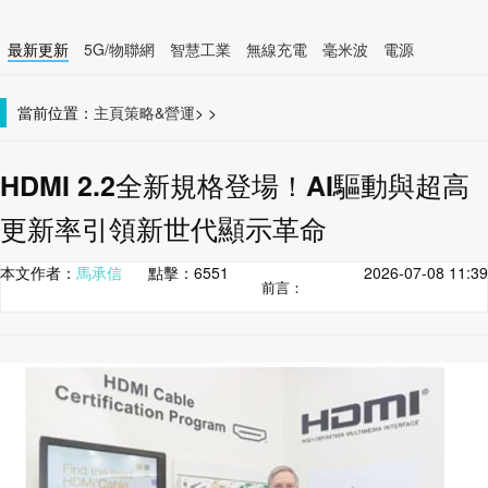
最新更新
5G/物聯網
智慧工業
無線充電
毫米波
電源
智慧裝置
無線連接
當前位置：
主頁
策略&營運
>
>
HDMI 2.2全新規格登場！AI驅動與超高
更新率引領新世代顯示革命
本文作者：
馬承信
點擊：
6551
2026-07-08 11:39
前言：