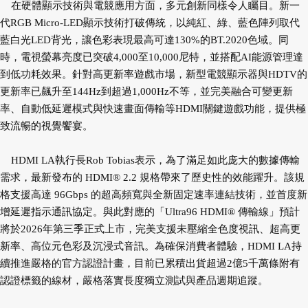
在硬體顯示技術與電競應用方面，多元創新同樣令人矚目。新一
代RGB Micro-LED顯示技術打破傳統，以純紅、綠、藍色陣列取代
藍白光LED背光，讓色彩表現最高可達130%的BT.2020色域。同
時，電視螢幕亮度已突破4,000至10,000尼特，並搭配AI能源管理達
到低功耗效果。針對高更新率遊戲市場，新型電競顯示器與HDTV的
更新率已飆升至144Hz到超過1,000Hz不等，並完美融合可變更新
率、自動低延遲模式與快速畫面傳輸等HDMI關鍵遊戲功能，提供極
致流暢的視覺饗宴。
HDMI LA執行長Rob Tobias表示，為了滿足如此庞大的數據傳輸
需求，最新發布的 HDMI® 2.2 規格帶來了歷史性的效能躍升。該規
格支援高達 96Gbps 的超高頻寬與全新固定速率連結技術，並首度新
增延遲指示通訊協定。與此對應的「Ultra96 HDMI® 傳輸線」預計
將於2026年第三季正式上市，完美支援未壓縮全色度視訊、超高更
新率、高位元色彩及沉浸式音訊。為確保消費者體驗，HDMI LA持
續推進嚴格的官方認證計畫，目前已累積出貨超過2億5千萬條附有
認證標籤的線材，嚴格落實長度獨立測試與產品週期追蹤。